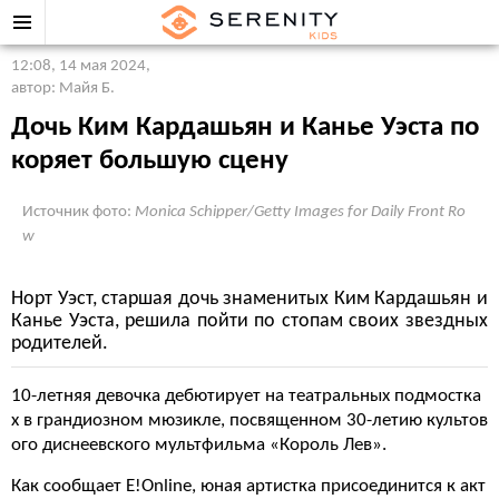
12:08, 14 мая 2024
,
автор: Майя Б.
Дочь Ким Кардашьян и Канье Уэста по
коряет большую сцену
Источник фото:
Monica Schipper/Getty Images for Daily Front Ro
w
Норт Уэст, старшая дочь знаменитых Ким Кардашьян и
Канье Уэста, решила пойти по стопам своих звездных
родителей.
10-летняя девочка дебютирует на театральных подмостка
х в грандиозном мюзикле, посвященном 30-летию культов
ого диснеевского мультфильма «Король Лев».
Как сообщает E!Online, юная артистка присоединится к акт