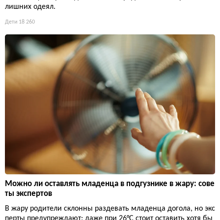
лишних одеял.
Дети
18 260
Можно ли оставлять младенца в подгузнике в жару: сове
ты экспертов
В жару родители склонны раздевать младенца догола, но экс
перты предупреждают: даже при 26°C стоит оставить хотя бы