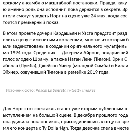
ерскому ансамблю масштабной постановки. Правда, каку
ю именно роль она исполнит, пока держится в секрете. Зр
ители смогут увидеть Норт на сцене уже 24 мая, когда сос
тоится премьерный показ.
В этом проекте дочери Кардашьян и Уэста предстоит разд
елить сцену с именитыми коллегами, многие из которых б
ыли задействованы в создании оригинального мультфиль
ма 1994 года. Среди них — Джереми Айронс, подаривший
голос злодею Шраму, а также Натан Лейн (Тимон), Эрни С
абелла (Пумба), Джейсон Уивер (молодой Симба) и Билли
Эйхнер, озвучивший Тимона в ремейке 2019 года.
Источник фото:
Pascal Le Segretain/Getty Images
Для Норт этот спектакль станет уже вторым публичным в
ыступлением на большой сцене. В декабре прошлого года
она удивила поклонников, присоединившись к отцу во вре
мя его концерта с Ty Dolla $ign. Тогда девочка спела вместе