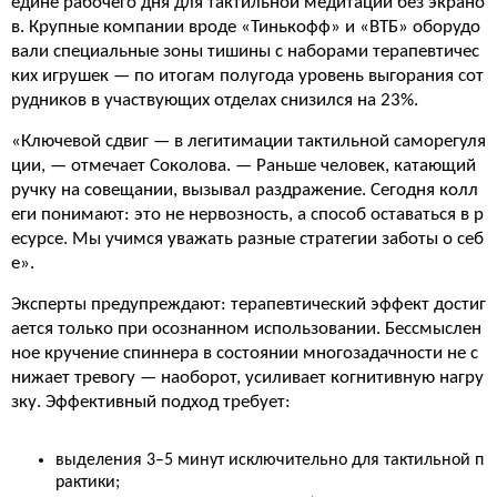
едине рабочего дня для тактильной медитации без экрано
в. Крупные компании вроде «Тинькофф» и «ВТБ» оборудо
вали специальные зоны тишины с наборами терапевтичес
ких игрушек — по итогам полугода уровень выгорания сот
рудников в участвующих отделах снизился на 23%.
«Ключевой сдвиг — в легитимации тактильной саморегуля
ции, — отмечает Соколова. — Раньше человек, катающий
ручку на совещании, вызывал раздражение. Сегодня колл
еги понимают: это не нервозность, а способ оставаться в р
есурсе. Мы учимся уважать разные стратегии заботы о себ
е».
Эксперты предупреждают: терапевтический эффект достиг
ается только при осознанном использовании. Бессмыслен
ное кручение спиннера в состоянии многозадачности не с
нижает тревогу — наоборот, усиливает когнитивную нагру
зку. Эффективный подход требует:
выделения 3–5 минут исключительно для тактильной п
рактики;