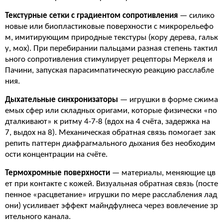
Текстурные сетки с градиентом сопротивления
— силико
новые или биопластиковые поверхности с микрорельефо
м, имитирующим природные текстуры (кору дерева, гальк
у, мох). При перебирании пальцами разная степень тактил
ьного сопротивления стимулирует рецепторы Меркеля и
Пачини, запуская парасимпатическую реакцию расслабле
ния.
Дыхательные синхронизаторы
— игрушки в форме сжима
емых сфер или складных оригами, которые физически «по
дталкивают» к ритму 4-7-8 (вдох на 4 счёта, задержка на
7, выдох на 8). Механическая обратная связь помогает зак
репить паттерн диафрагмального дыхания без необходим
ости концентрации на счёте.
Термохромные поверхности
— материалы, меняющие цв
ет при контакте с кожей. Визуальная обратная связь (посте
пенное «расцветание» игрушки по мере расслабления лад
они) усиливает эффект майндфулнеса через вовлечение зр
ительного канала.