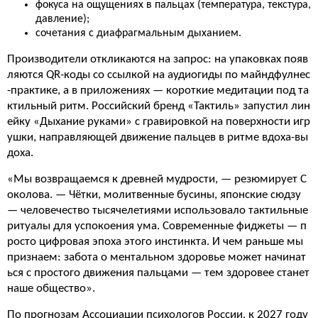
фокуса на ощущениях в пальцах (температура, текстура,
давление);
сочетания с диафрагмальным дыханием.
Производители откликаются на запрос: на упаковках появ
ляются QR-коды со ссылкой на аудиогиды по майндфулнес
-практике, а в приложениях — короткие медитации под та
ктильный ритм. Российский бренд «Тактиль» запустил лин
ейку «Дыхание руками» с гравировкой на поверхности игр
ушки, направляющей движение пальцев в ритме вдоха-вы
доха.
«Мы возвращаемся к древней мудрости, — резюмирует С
околова. — Чётки, молитвенные бусины, японские сюдзу
— человечество тысячелетиями использовало тактильные
ритуалы для успокоения ума. Современные фиджеты — п
росто цифровая эпоха этого инстинкта. И чем раньше мы
признаем: забота о ментальном здоровье может начинат
ься с простого движения пальцами — тем здоровее станет
наше общество».
По прогнозам Ассоциации психологов России, к 2027 году