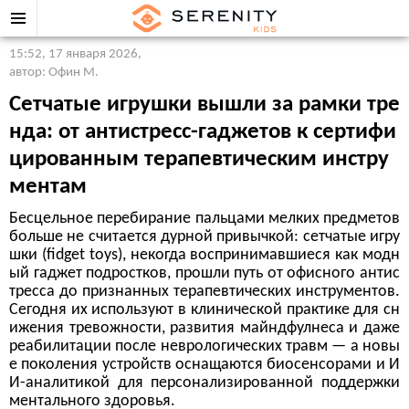
15:52, 17 января 2026
,
автор: Офин М.
Сетчатые игрушки вышли за рамки тре
нда: от антистресс-гаджетов к сертифи
цированным терапевтическим инстру
ментам
Бесцельное перебирание пальцами мелких предметов
больше не считается дурной привычкой: сетчатые игру
шки (fidget toys), некогда воспринимавшиеся как модн
ый гаджет подростков, прошли путь от офисного антис
тресса до признанных терапевтических инструментов.
Сегодня их используют в клинической практике для сн
ижения тревожности, развития майндфулнеса и даже
реабилитации после неврологических травм — а новы
е поколения устройств оснащаются биосенсорами и И
И-аналитикой для персонализированной поддержки
ментального здоровья.