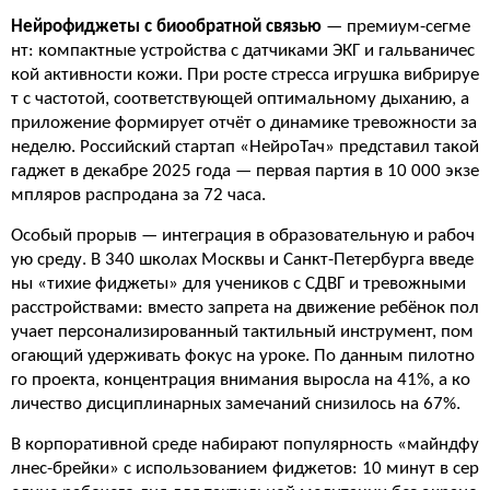
Нейрофиджеты с биообратной связью
— премиум-сегме
нт: компактные устройства с датчиками ЭКГ и гальваничес
кой активности кожи. При росте стресса игрушка вибрируе
т с частотой, соответствующей оптимальному дыханию, а
приложение формирует отчёт о динамике тревожности за
неделю. Российский стартап «НейроТач» представил такой
гаджет в декабре 2025 года — первая партия в 10 000 экзе
мпляров распродана за 72 часа.
Особый прорыв — интеграция в образовательную и рабоч
ую среду. В 340 школах Москвы и Санкт-Петербурга введе
ны «тихие фиджеты» для учеников с СДВГ и тревожными
расстройствами: вместо запрета на движение ребёнок пол
учает персонализированный тактильный инструмент, пом
огающий удерживать фокус на уроке. По данным пилотно
го проекта, концентрация внимания выросла на 41%, а ко
личество дисциплинарных замечаний снизилось на 67%.
В корпоративной среде набирают популярность «майндфу
лнес-брейки» с использованием фиджетов: 10 минут в сер