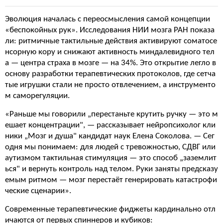
Эволюция началась с переосмысления самой концепции
«беспокойных рук». Исследования НИИ мозга РАН показа
ли: ритмичные тактильные действия активируют соматосе
нсорную кору и снижают активность миндалевидного тел
а — центра страха в мозге — на 34%. Это открытие легло в
основу разработки терапевтических протоколов, где сетча
тые игрушки стали не просто отвлечением, а инструменто
м саморегуляции.
«Раньше мы говорили „перестаньте крутить ручку — это м
ешает концентрации", — рассказывает нейропсихолог кли
ники „Мозг и душа" кандидат наук Елена Соколова. — Сег
одня мы понимаем: для людей с тревожностью, СДВГ или
аутизмом тактильная стимуляция — это способ „заземлит
ься" и вернуть контроль над телом. Руки заняты предсказу
емым ритмом — мозг перестаёт генерировать катастрофи
ческие сценарии».
Современные терапевтические фиджеты кардинально отл
ичаются от первых спиннеров и кубиков: