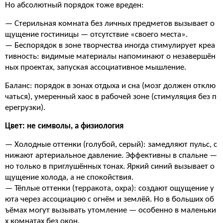
Но абсолютный порядок тоже вреден:
— Стерильная комната без личных предметов вызывает о
щущение гостиницы — отсутствие «своего места».
— Беспорядок в зоне творчества иногда стимулирует креа
тивность: видимые материалы напоминают о незавершён
ных проектах, запуская ассоциативное мышление.
Баланс: порядок в зонах отдыха и сна (мозг должен отклю
чаться), умеренный хаос в рабочей зоне (стимуляция без п
ерегрузки).
Цвет: не символы, а физиология
— Холодные оттенки (голубой, серый): замедляют пульс, с
нижают артериальное давление. Эффективны в спальне —
но только в приглушённых тонах. Яркий синий вызывает о
щущение холода, а не спокойствия.
— Тёплые оттенки (терракота, охра): создают ощущение у
юта через ассоциацию с огнём и землёй. Но в больших об
ъёмах могут вызывать утомление — особенно в маленьки
х комнатах без окон.