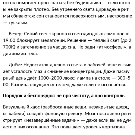
осток помогает просыпаться без будильника — если штор
ы не закрыты плотно. Без утреннего света циркадные рит
мы сбиваются: сон становится поверхностным, настроение
— тусклым.
— Вечер: Синий свет экранов и светодиодных ламп после
19:00 блокирует мелатонин. Решение — тёплый свет (до 2
700К) и затемнение за час до сна. Не ради «атмосферы», а
для химии тела.
— Днём: Недостаток дневного света в рабочей зоне вызыв
ает усталость глаз и снижение концентрации. Даже пасму
рный день даёт 1000–2000 люкс; лампа на столе — 300–5
00. Разница ощущается телом, даже если не осознаётся.
Порядок и беспорядок: не про чистоту, а про контроль
Визуальный хаос (разбросанные вещи, незакрытые дверц
ы, кабели) создаёт фоновую тревогу. Мозг постоянно реги
стрирует «незавершённые задачи» — даже если вы не дум
аете о них осознанно. Это повышает уровень кортизола.