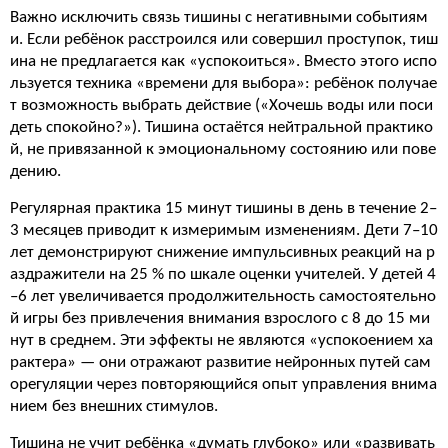
Важно исключить связь тишины с негативными событиям
и. Если ребёнок расстроился или совершил проступок, тиш
ина не предлагается как «успокоиться». Вместо этого испо
льзуется техника «времени для выбора»: ребёнок получае
т возможность выбрать действие («Хочешь воды или поси
деть спокойно?»). Тишина остаётся нейтральной практико
й, не привязанной к эмоциональному состоянию или пове
дению.
Регулярная практика 15 минут тишины в день в течение 2–
3 месяцев приводит к измеримым изменениям. Дети 7–10
лет демонстрируют снижение импульсивных реакций на р
аздражители на 25 % по шкале оценки учителей. У детей 4
–6 лет увеличивается продолжительность самостоятельно
й игры без привлечения внимания взрослого с 8 до 15 ми
нут в среднем. Эти эффекты не являются «успокоением ха
рактера» — они отражают развитие нейронных путей сам
орегуляции через повторяющийся опыт управления внима
нием без внешних стимулов.
Тишина не учит ребёнка «думать глубоко» или «развивать