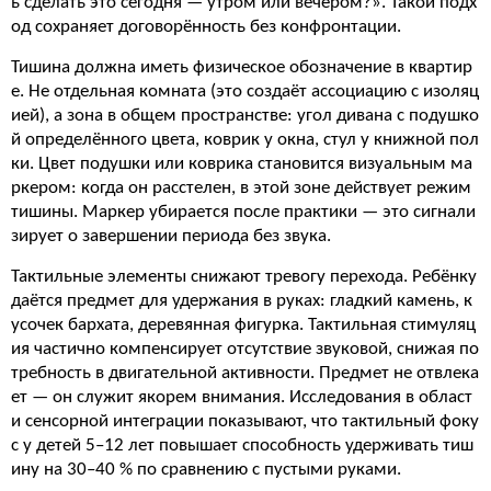
ь сделать это сегодня — утром или вечером?». Такой подх
од сохраняет договорённость без конфронтации.
Тишина должна иметь физическое обозначение в квартир
е. Не отдельная комната (это создаёт ассоциацию с изоляц
ией), а зона в общем пространстве: угол дивана с подушко
й определённого цвета, коврик у окна, стул у книжной пол
ки. Цвет подушки или коврика становится визуальным ма
ркером: когда он расстелен, в этой зоне действует режим
тишины. Маркер убирается после практики — это сигнали
зирует о завершении периода без звука.
Тактильные элементы снижают тревогу перехода. Ребёнку
даётся предмет для удержания в руках: гладкий камень, к
усочек бархата, деревянная фигурка. Тактильная стимуляц
ия частично компенсирует отсутствие звуковой, снижая по
требность в двигательной активности. Предмет не отвлека
ет — он служит якорем внимания. Исследования в област
и сенсорной интеграции показывают, что тактильный фоку
с у детей 5–12 лет повышает способность удерживать тиш
ину на 30–40 % по сравнению с пустыми руками.