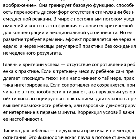
воображение». Она тренирует базовую функцию: способн
ость переносить дискомфорт отсутствия стимуляции без н
емедленной реакции. В мире с постоянным потоком увед
омлений и контента эта функция становится критической
для концентрации и эмоциональной устойчивости. Но её
развитие требует времени: эффект проявляется не через н
еделю, а через месяцы регулярной практики без ожидания
немедленного результата.
Главный критерий успеха — отсутствие сопротивления реб
ёнка к практике. Если к третьему месяцу ребёнок сам пре
длагает «посидеть тихо» или напоминает о таймере, прак
тика интегрирована. Если сопротивление сохраняется, при
чина не в «неспособности к тишине», а в нарушении услов
ий: тишина ассоциируется с наказанием, длительность пре
вышает возможности ребёнка, или взрослый демонстриру
ет нетерпение в первые минуты. Коррекция условий важн
ее настойчивости.
Тишина для ребёнка — не духовная практика и не метод в
оспитания. Это физиологическая пауза в потоке стимуляци