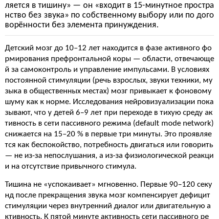
ляется в тишину» — он «входит в 15-минутное простра
нство без звука» по собственному выбору или по дого
ворённости без элемента принуждения.
Детский мозг до 10–12 лет находится в фазе активного фо
рмирования префронтальной коры — области, отвечающе
й за самоконтроль и управление импульсами. В условиях
постоянной стимуляции (речь взрослых, звуки техники, му
зыка в общественных местах) мозг привыкает к фоновому
шуму как к норме. Исследования нейровизуализации пока
зывают, что у детей 6–9 лет при переходе в тихую среду ак
тивность в сети пассивного режима (default mode network)
снижается на 15–20 % в первые три минуты. Это проявляе
тся как беспокойство, потребность двигаться или говорить
— не из-за непослушания, а из-за физиологической реакци
и на отсутствие привычного стимула.
Тишина не «успокаивает» мгновенно. Первые 90–120 секу
нд после прекращения звука мозг компенсирует дефицит
стимуляции через внутренний диалог или двигательную а
ктивность. К пятой минуте активность сети пассивного ре