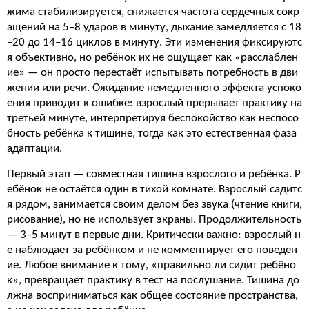
жима стабилизируется, снижается частота сердечных сокр
ащений на 5–8 ударов в минуту, дыхание замедляется с 18
–20 до 14–16 циклов в минуту. Эти изменения фиксируютс
я объективно, но ребёнок их не ощущает как «расслаблен
ие» — он просто перестаёт испытывать потребность в дви
жении или речи. Ожидание немедленного эффекта успоко
ения приводит к ошибке: взрослый прерывает практику на
третьей минуте, интерпретируя беспокойство как неспосо
бность ребёнка к тишине, тогда как это естественная фаза
адаптации.
Первый этап — совместная тишина взрослого и ребёнка. Р
ебёнок не остаётся один в тихой комнате. Взрослый садитс
я рядом, занимается своим делом без звука (чтение книги,
рисование), но не использует экраны. Продолжительность
— 3–5 минут в первые дни. Критически важно: взрослый н
е наблюдает за ребёнком и не комментирует его поведен
ие. Любое внимание к тому, «правильно ли сидит ребёно
к», превращает практику в тест на послушание. Тишина до
лжна восприниматься как общее состояние пространства,