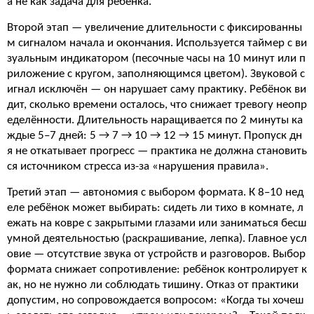
а не как задача для ребёнка.
Второй этап — увеличение длительности с фиксированны
м сигналом начала и окончания. Используется таймер с ви
зуальным индикатором (песочные часы на 10 минут или п
риложение с кругом, заполняющимся цветом). Звуковой с
игнал исключён — он нарушает саму практику. Ребёнок ви
дит, сколько времени осталось, что снижает тревогу неопр
еделённости. Длительность наращивается по 2 минуты ка
ждые 5–7 дней: 5 → 7 → 10 → 12 → 15 минут. Пропуск дн
я не откатывает прогресс — практика не должна становить
ся источником стресса из-за «нарушения правила».
Третий этап — автономия с выбором формата. К 8–10 нед
еле ребёнок может выбирать: сидеть ли тихо в комнате, л
ежать на ковре с закрытыми глазами или заниматься бесш
умной деятельностью (раскрашивание, лепка). Главное усл
овие — отсутствие звука от устройств и разговоров. Выбор
формата снижает сопротивление: ребёнок контролирует к
ак, но не нужно ли соблюдать тишину. Отказ от практики
допустим, но сопровождается вопросом: «Когда ты хочеш