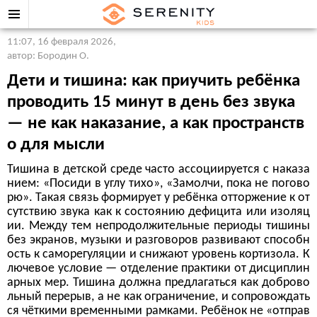
11:07, 16 февраля 2026
,
автор: Бородин О.
Дети и тишина: как приучить ребёнка
проводить 15 минут в день без звука
— не как наказание, а как пространств
о для мысли
Тишина в детской среде часто ассоциируется с наказа
нием: «Посиди в углу тихо», «Замолчи, пока не погово
рю». Такая связь формирует у ребёнка отторжение к от
сутствию звука как к состоянию дефицита или изоляц
ии. Между тем непродолжительные периоды тишины
без экранов, музыки и разговоров развивают способн
ость к саморегуляции и снижают уровень кортизола. К
лючевое условие — отделение практики от дисциплин
арных мер. Тишина должна предлагаться как доброво
льный перерыв, а не как ограничение, и сопровождать
ся чёткими временными рамками. Ребёнок не «отправ