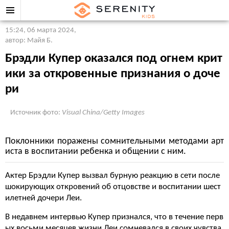
15:24, 06 марта 2024
,
автор: Майя Б.
Брэдли Купер оказался под огнем крит
ики за откровенные признания о доче
ри
Источник фото:
Visual China/Getty Images
Поклонники поражены сомнительными методами арт
иста в воспитании ребенка и общении с ним.
Актер Брэдли Купер вызвал бурную реакцию в сети после
шокирующих откровений об отцовстве и воспитании шест
илетней дочери Леи.
В недавнем интервью Купер признался, что в течение перв
ых восьми месяцев жизни Леи сомневался в своих чувства