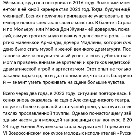
Эйфмана, куда она поступила в 2016 году. Знаковым мом
ентом в её юной карьере стал 2021 год. Тогда, будучи ещё
ученицей, Есения получила приглашение участвовать в пр
емьере нового спектакля своего маэстро. В балете «Страст
и по Мольеру, или Маска Дон Жуана» ей доверили, пожа
луй, самую трогательную и важную для сюжета роль — па
ртию маленькой Арманды, дочери Мадлены, которой суж
дено было стать музой и женой великого драматурга. Пос
тановка имела оглушительный успех, а юная дебютантка с
могла привлечь внимание зрителей и критиков недетской
драматической игрой и артистизмом. Этот опыт не только
закалил характер, но и дал понимание, что стать балерино
й — значит уметь проживать на сцене большие чувства.
Всего через два года, в 2023 году, ситуация повторилась: Е
сения вновь оказалась на сцене Александринского театра,
но уже в более взрослой и статусной роли, участвуя в спек
таклях прославленной труппы. Однако по-настоящему звё
здным часом для молодой танцовщицы стал конкурс. В 20
24 году Есения Анушенкова стала лауреатом III премии на
VI Всероссийском конкурсе молодых исполнителей «Русск