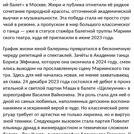
ий балет» в Москве. Жюри и публика отметили её редкое
сочетание природной красоты, отточенной академической
выучки и музыкальности. Эта победа стала не просто стро
чкой в резюме, а пропуском в мир большого классическог
о танца — уже в статусе стажёра балетной труппы Мариин
ского театра, куда её пригласили в июне 2023 года.
График жизни юной балерины превратился в бесконечную
череду репетиций и спектаклей. Зачёты в Академии танца
Бориса Эйфмана, которую она окончила в 2024 году, смен
ялись выходом на прославленную сцену Мариинского теа
тра. Здесь для неё началась новая, не менее захватывающ
ая глава. 24 декабря 2023 года состоялся её дебют в пронз
ительной и светлой партии Маши в балете «Щелкунчик» в
хореографии Василия Вайнонена. Эта роль стала для неё о
дной из самых любимых, наполненных детскими воспоми
наниями и искренней верой в чудо. Но классический репе
ртуар требует от артистки не только лиризма, но и виртуо
зной техники. Следующим вызовом стала партия Повелит
ельницы дриад в жизнерадостном и технически сложном