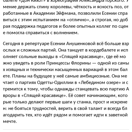
балете «Дон Кихот» в хореографии Александра Горского. У
мение держать спину королевы, чёткость и ясность поз, от
работанные в Академии Эйфмана, позволили Есении спра
виться с этим испытанием на «отлично», а строгая, но доб
рая поддержка педагогов и более опытных коллег по сцен
е помогла справиться с волнением.
Сегодня в репертуаре Есении Анушенковой всё больше взр
ослых и сложных партий. Она танцует в кордебалете и исп
олняет сольные выходы в «Спящей красавице», где её мо
жно увидеть в роли Принцессы Флорины — одной из самы
х изящных и технически насыщенных вариаций в этом бал
ете. Планы на будущее у неё самые амбициозные. Она ме
чтает о партиях Одетты-Одиллии в «Лебедином озере» и с
тремится к тому, чтобы однажды станцевать всю партию А
вроры в «Спящей красавице». Её совет начинающим, кото
рые только делают первые шаги у станка, прост и искрене
н: не бояться трудностей, верить в свой талант и всегда бл
агодарить тех, кто идёт рядом и помогает идти к заветной
мечте.