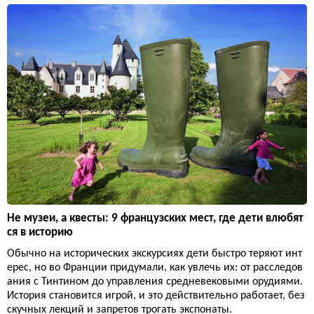
Не музеи, а квесты: 9 французских мест, где дети влюбят
ся в историю
Обычно на исторических экскурсиях дети быстро теряют инт
ерес, но во Франции придумали, как увлечь их: от расследов
ания с Тинтином до управления средневековыми орудиями.
История становится игрой, и это действительно работает, без
скучных лекций и запретов трогать экспонаты.