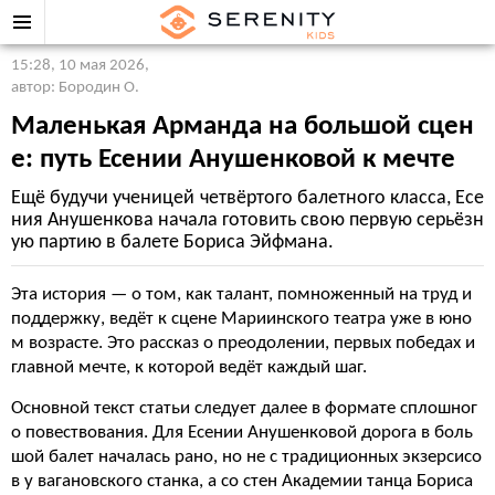
15:28, 10 мая 2026
,
автор: Бородин О.
Маленькая Арманда на большой сцен
е: путь Есении Анушенковой к мечте
Ещё будучи ученицей четвёртого балетного класса, Есе
ния Анушенкова начала готовить свою первую серьёзн
ую партию в балете Бориса Эйфмана.
Эта история — о том, как талант, помноженный на труд и
поддержку, ведёт к сцене Мариинского театра уже в юно
м возрасте. Это рассказ о преодолении, первых победах и
главной мечте, к которой ведёт каждый шаг.
Основной текст статьи следует далее в формате сплошног
о повествования. Для Есении Анушенковой дорога в боль
шой балет началась рано, но не с традиционных экзерсисо
в у вагановского станка, а со стен Академии танца Бориса