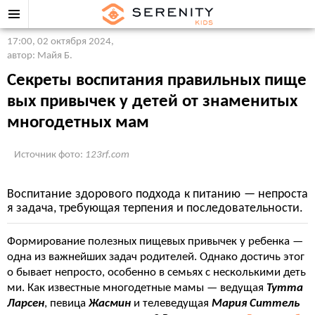
17:00, 02 октября 2024
,
автор: Майя Б.
Секреты воспитания правильных пище
вых привычек у детей от знаменитых
многодетных мам
Источник фото:
123rf.com
Воспитание здорового подхода к питанию — непроста
я задача, требующая терпения и последовательности.
Формирование полезных пищевых привычек у ребенка —
одна из важнейших задач родителей. Однако достичь этог
о бывает непросто, особенно в семьях с несколькими деть
ми. Как известные многодетные мамы — ведущая
Тутта
Ларсен
, певица
Жасмин
и телеведущая
Мария Ситтель