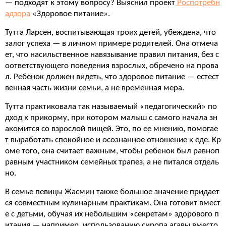
— подходят к этому вопросу? Выяснил проект
Роспотребн
адзора
«Здоровое питание».
Тутта Ларсен, воспитывающая троих детей, убеждена, что
залог успеха — в личном примере родителей. Она отмеча
ет, что насильственное навязывание правил питания, без с
оответствующего поведения взрослых, обречено на прова
л. Ребенок должен видеть, что здоровое питание — естест
венная часть жизни семьи, а не временная мера.
Тутта практиковала так называемый «педагогический» по
дход к прикорму, при котором малыш с самого начала зн
акомится со взрослой пищей. Это, по ее мнению, помогае
т выработать спокойное и осознанное отношение к еде. Кр
оме того, она считает важным, чтобы ребенок был равноп
равным участником семейных трапез, а не питался отдель
но.
В семье певицы Жасмин также большое значение придает
ся совместным кулинарным практикам. Она готовит вмест
е с детьми, обучая их небольшим «секретам» здорового п
итания — например, использованию сиропа агавы вместо