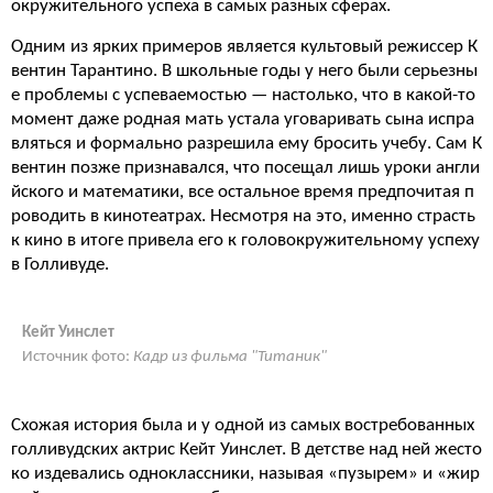
окружительного успеха в самых разных сферах.
Одним из ярких примеров является культовый режиссер К
вентин Тарантино. В школьные годы у него были серьезны
е проблемы с успеваемостью — настолько, что в какой-то
момент даже родная мать устала уговаривать сына испра
вляться и формально разрешила ему бросить учебу. Сам К
вентин позже признавался, что посещал лишь уроки англи
йского и математики, все остальное время предпочитая п
роводить в кинотеатрах. Несмотря на это, именно страсть
к кино в итоге привела его к головокружительному успеху
в Голливуде.
Кейт Уинслет
Источник фото:
Кадр из фильма "Титаник"
Схожая история была и у одной из самых востребованных
голливудских актрис Кейт Уинслет. В детстве над ней жесто
ко издевались одноклассники, называя «пузырем» и «жир