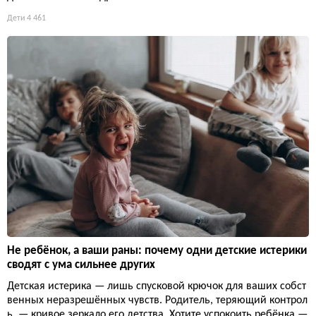
Дети
4 461
Не ребёнок, а ваши раны: почему одни детские истерики
сводят с ума сильнее других
Детская истерика — лишь спусковой крючок для ваших собст
венных неразрешённых чувств. Родитель, теряющий контрол
ь, — кривое зеркало его детства. Хотите успокоить ребёнка —