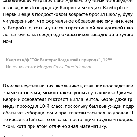
Аналогичная ситуация наблюдалась и у таких голливудски
х звезд, как Леонардо Ди Каприо и Бенедикт Камбербэтч.
Первый еще в подростковом возрасте бросил школу, буду
чи уверенным, что формальное образование ему ни к чем
у. Второй же, хоть и учился в престижной лондонской шко
ле harrow, слыл среди одноклассников заводилой и хулига
ном.
Кадр из к/ф "Эйс Вентура: Когда зовёт природа", 1995.
Источник фото:
Morgan Creek Entertainment.
В числе неуспевающих школьников, ставших впоследствии
знаменитостями, можно также упомянуть комика Джима
Керри и основателя Microsoft Билла Гейтса. Керри даже тр
ижды проходил 10-й класс, поскольку был вынужден подр
абатывать уборщиком и практически засыпал на уроках. Ч
то касается Гейтса, то он слыл настоящим трудным подрос
тком, хотя при этом отлично знал математику.