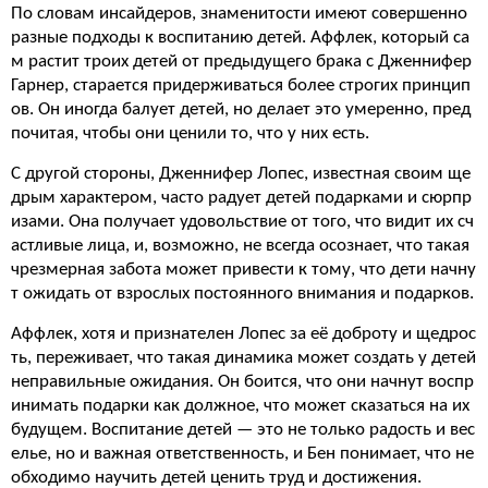
По словам инсайдеров, знаменитости имеют совершенно
разные подходы к воспитанию детей. Аффлек, который са
м растит троих детей от предыдущего брака с Дженнифер
Гарнер, старается придерживаться более строгих принцип
ов. Он иногда балует детей, но делает это умеренно, пред
почитая, чтобы они ценили то, что у них есть.
С другой стороны, Дженнифер Лопес, известная своим ще
дрым характером, часто радует детей подарками и сюрпр
изами. Она получает удовольствие от того, что видит их сч
астливые лица, и, возможно, не всегда осознает, что такая
чрезмерная забота может привести к тому, что дети начну
т ожидать от взрослых постоянного внимания и подарков.
Аффлек, хотя и признателен Лопес за её доброту и щедрос
ть, переживает, что такая динамика может создать у детей
неправильные ожидания. Он боится, что они начнут воспр
инимать подарки как должное, что может сказаться на их
будущем. Воспитание детей — это не только радость и вес
елье, но и важная ответственность, и Бен понимает, что не
обходимо научить детей ценить труд и достижения.