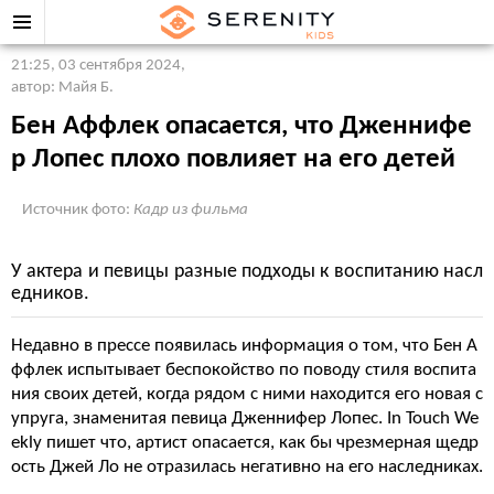
21:25, 03 сентября 2024
,
автор: Майя Б.
Бен Аффлек опасается, что Дженнифе
р Лопес плохо повлияет на его детей
Источник фото:
Кадр из фильма
У актера и певицы разные подходы к воспитанию насл
едников.
Недавно в прессе появилась информация о том, что Бен А
ффлек испытывает беспокойство по поводу стиля воспита
ния своих детей, когда рядом с ними находится его новая с
упруга, знаменитая певица Дженнифер Лопес. In Touch We
ekly пишет что, артист опасается, как бы чрезмерная щедр
ость Джей Ло не отразилась негативно на его наследниках.