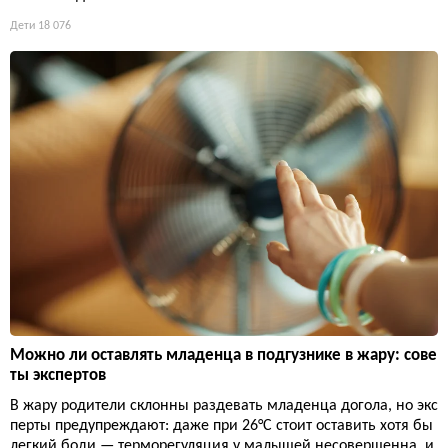
Дети
18 076
Можно ли оставлять младенца в подгузнике в жару: сове
ты экспертов
В жару родители склонны раздевать младенца догола, но экс
перты предупреждают: даже при 26°C стоит оставить хотя бы
легкий боди — терморегуляция у малышей несовершенна, и