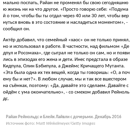
мально поспать, Райан не променял бы свою сегодняшню
ю жизнь ни на что другое. «Просто говорю себе: «Подума
й о том, чтобы бы ты отдал через 40 или 30 лет, чтобы вер
нуться вновь в это состояние и насладиться моментом», -
сообщил он.
Актёр добавил, что семейный «хаос» он не только принял,
но и использовал в работе. В частности, над фильмом «Де
дпул и Росомаха», где сыграл не только он сам, но и появи
лись в эпизодах его жена и дети. Инес предстала в образе
Кидпула, Олин Бэбипула, а Джеймс Кричащего Мутанта.
«Эта была одна их тех вещей, когда ты говоришь: «О, а поч
ему бы и нет?». В любом случае, мы и так все вшестером
на съёмках, поэтому: «Да, давайте это сделаем. Давайте с
ойдём с ума окончательно», - со смехом добавил Рейноль
дс.
Райан Рейнольдс и Блейк Лайвли с дочерьми. Декабрь 2016
Источник фото:
Matt Winkelmeyer/Getty Images