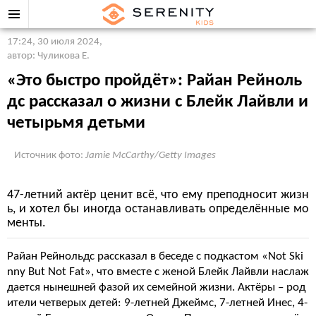
17:24, 30 июля 2024
,
автор: Чуликова Е.
«Это быстро пройдёт»: Райан Рейноль
дс рассказал о жизни с Блейк Лайвли и
четырьмя детьми
Источник фото:
Jamie McCarthy/Getty Images
47-летний актёр ценит всё, что ему преподносит жизн
ь, и хотел бы иногда останавливать определённые мо
менты.
Райан Рейнольдс рассказал в беседе с подкастом «Not Ski
nny But Not Fat», что вместе с женой Блейк Лайвли наслаж
дается нынешней фазой их семейной жизни. Актёры – род
ители четверых детей: 9-летней Джеймс, 7-летней Инес, 4-