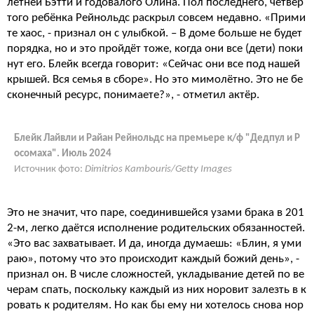
летней Бэтти и годовалого Олина. Пол последнего, четвёр
того ребёнка Рейнольдс раскрыл совсем недавно. «Прими
те хаос, - признал он с улыбкой. – В доме больше не будет
порядка, но и это пройдёт тоже, когда они все (дети) поки
нут его. Блейк всегда говорит: «Сейчас они все под нашей
крышей. Вся семья в сборе». Но это мимолётно. Это не бе
сконечный ресурс, понимаете?», - отметил актёр.
Блейк Лайвли и Райан Рейнольдс на премьере к/ф "Дедпул и Р
осомаха". Июль 2024
Источник фото:
Dimitrios Kambouris/Getty Images
Это не значит, что паре, соединившейся узами брака в 201
2-м, легко даётся исполнение родительских обязанностей.
«Это вас захватывает. И да, иногда думаешь: «Блин, я уми
раю», потому что это происходит каждый божий день», -
признал он. В числе сложностей, укладывание детей по ве
черам спать, поскольку каждый из них норовит залезть в к
ровать к родителям. Но как бы ему ни хотелось снова нор