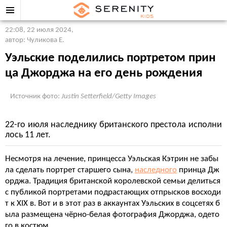
22:08, 22 июля 2024
,
автор: Чуликова Е.
Уэльские поделились портретом прин
ца Джорджа на его день рождения
Источник фото:
Justin Setterfield/Getty Images
22-го июля наследнику британского престола исполни
лось 11 лет.
Несмотря на лечение, принцесса Уэльская Кэтрин не забы
ла сделать портрет старшего сына,
наследного
принца Дж
орджа. Традиция британской королевской семьи делиться
с публикой портретами подрастающих отпрысков восходи
т к XIX в. Вот и в этот раз в аккаунтах Уэльских в соцсетях б
ыла размещена чёрно-белая фотография Джорджа, одето
го в костюм.