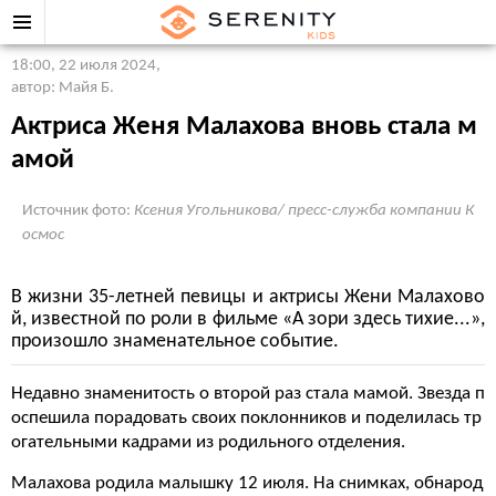
18:00, 22 июля 2024
,
автор: Майя Б.
Актриса Женя Малахова вновь стала м
амой
Источник фото:
Ксения Угольникова/ пресс-служба компании К
осмос
В жизни 35-летней певицы и актрисы Жени Малахово
й, известной по роли в фильме «А зори здесь тихие...»,
произошло знаменательное событие.
Недавно знаменитость о второй раз стала мамой. Звезда п
оспешила порадовать своих поклонников и поделилась тр
огательными кадрами из родильного отделения.
Малахова родила малышку 12 июля. На снимках, обнарод