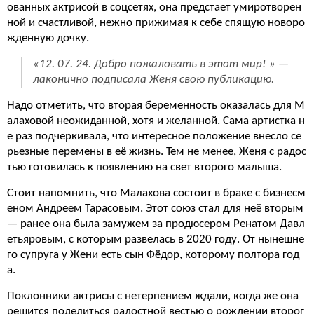
ованных актрисой в соцсетях, она предстает умиротворен
ной и счастливой, нежно прижимая к себе спящую новоро
жденную дочку.
«12. 07. 24. Добро пожаловать в этот мир! » —
лаконично подписала Женя свою публикацию.
Надо отметить, что вторая беременность оказалась для М
алаховой неожиданной, хотя и желанной. Сама артистка н
е раз подчеркивала, что интересное положение внесло се
рьезные перемены в её жизнь. Тем не менее, Женя с радос
тью готовилась к появлению на свет второго малыша.
Стоит напомнить, что Малахова состоит в браке с бизнесм
еном Андреем Тарасовым. Этот союз стал для неё вторым
— ранее она была замужем за продюсером Ренатом Давл
етьяровым, с которым развелась в 2020 году. От нынешне
го супруга у Жени есть сын Фёдор, которому полтора год
а.
Поклонники актрисы с нетерпением ждали, когда же она
решится поделиться радостной вестью о рождении второг