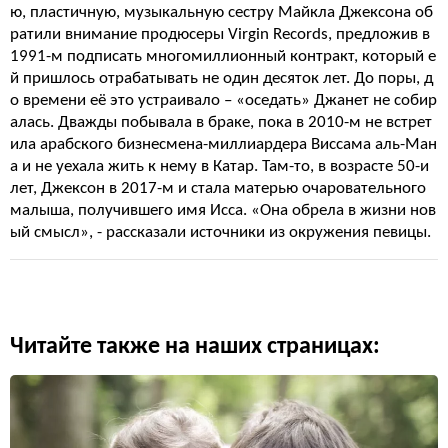
ю, пластичную, музыкальную сестру Майкла Джексона об
ратили внимание продюсеры Virgin Records, предложив в
1991-м подписать многомиллионный контракт, который е
й пришлось отрабатывать не один десяток лет. До поры, д
о времени её это устраивало – «оседать» Джанет не собир
алась. Дважды побывала в браке, пока в 2010-м не встрет
ила арабского бизнесмена-миллиардера Виссама аль-Ман
а и не уехала жить к нему в Катар. Там-то, в возрасте 50-и
лет, Джексон в 2017-м и стала матерью очаровательного
малыша, получившего имя Исса. «Она обрела в жизни нов
ый смысл», - рассказали источники из окружения певицы.
Читайте также на наших страницах: