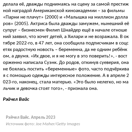
делала её, дважды поднимаясь на сцену за самой престиж
ной наградой Американской киноакадемии – за фильмы
«Парни не плачут» (2000) и «Малышка на миллион долла
ров» (2005). Актриса была дважды замужем, нынешний её
супруг – бизнесмен Филип Шнайдер ещё в начале отноше
ний заявил, что хочет детей, а Хилари и не возражала. В ок
тябре 2022-го, в 47 лет, она сообщила подписчикам в соцс
етях радостную новость – беременна, да не одним ребёнк
ом, а двумя. «Их двое, и я не могу в это поверить!», - вост
орженно написала Суэнк. До родов, откинув суеверия, она
не боялась постить «беременные» фото, часто подчёркива
я с помощью одежды интересное положение. А в апреле 2
023-го, наконец, стала матерью. «Это было нелегко, но ма
льчик и девочка стоят того», - признала она.
Рэйчел Вайс
Рэйчел Вайс. Апрель 2023
Источник фото:
Joe Maher/Getty Images