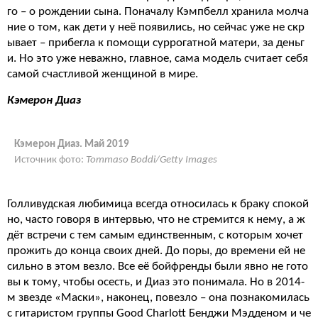
го – о рождении сына. Поначалу Кэмпбелл хранила молча
ние о том, как дети у неё появились, но сейчас уже не скр
ывает – прибегла к помощи суррогатной матери, за деньг
и. Но это уже неважно, главное, сама модель считает себя
самой счастливой женщиной в мире.
Кэмерон Диаз
Кэмерон Диаз. Май 2019
Источник фото:
Tommaso Boddi/Getty Images
Голливудская любимица всегда относилась к браку спокой
но, часто говоря в интервью, что не стремится к нему, а ж
дёт встречи с тем самым единственным, с которым хочет
прожить до конца своих дней. До поры, до времени ей не
сильно в этом везло. Все её бойфренды были явно не гото
вы к тому, чтобы осесть, и Диаз это понимала. Но в 2014-
м звезде «Маски», наконец, повезло – она познакомилась
с гитаристом группы Good Charlott Бенджи Мэдденом и че