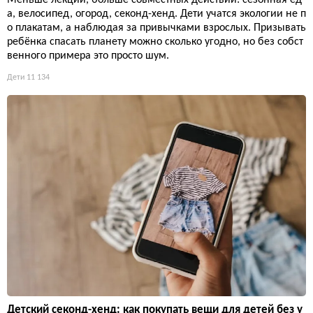
Меньше лекций, больше совместных действий: сезонная ед
а, велосипед, огород, секонд-хенд. Дети учатся экологии не п
о плакатам, а наблюдая за привычками взрослых. Призывать
ребёнка спасать планету можно сколько угодно, но без собст
венного примера это просто шум.
Дети
11 134
Детский секонд-хенд: как покупать вещи для детей без у