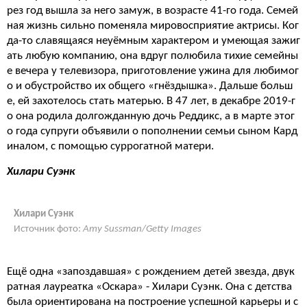
рез год вышла за него замуж, в возрасте 41-го года. Семей
ная жизнь сильно поменяла мировосприятие актрисы. Ког
да-то славящаяся неуёмным характером и умеющая зажиг
ать любую компанию, она вдруг полюбила тихие семейны
е вечера у телевизора, приготовление ужина для любимог
о и обустройство их общего «гнёздышка». Дальше больш
е, ей захотелось стать матерью. В 47 лет, в декабре 2019-г
о она родила долгожданную дочь Реддикс, а в марте этог
о года супруги объявили о пополнении семьи сыном Кард
иналом, с помощью суррогатной матери.
Хилари Суэнк
Хилари Суэнк
Источник фото:
Amy Sussman/Getty Images
Ещё одна «запоздавшая» с рождением детей звезда, двук
ратная лауреатка «Оскара» - Хилари Суэнк. Она с детства
была ориентирована на построение успешной карьеры и с