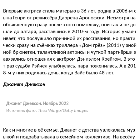
Впервые актриса стала матерью в 36 лет, родив в 2006-м с
ына Генри от режиссёра Даррена Аронофски. Несмотря на
объявленную сразу после этого помолвку, они так и не до
шли до алтаря, расставшись в 2010-м году. История умалч
ивает, что послужило причиной их расставания, но практи
чески сразу на съёмках триллера «Дом грёз» (2011) у зной
ной брюнетки, талантливой актрисы и чуткой партнёрши з
авязались отношения с актёром Дэниэлом Крейгом. В это
т раз судьба Рэйчел улыбнулась, пара поженилась. А в 201
8-м у них родилась дочь, когда Вайс было 48 лет.
Джанет Джексон
Джанет Джексон. Ноябрь 2022
Источник фото:
Theo Wargo/Getty Images
Как и многие в её семье, Джанет с детства увлекалась муз
ыкой и подрабатывала в семейном коллективе. На весёлу