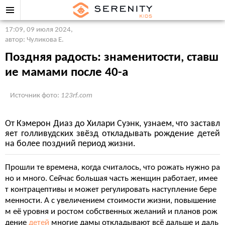
17:09, 09 июля 2024
,
автор: Чуликова Е.
Поздняя радость: знаменитости, ставш
ие мамами после 40-а
Источник фото:
123rf.com
От Кэмерон Диаз до Хилари Суэнк, узнаем, что заставл
яет голливудских звёзд откладывать рождение детей
на более поздний период жизни.
Прошли те времена, когда считалось, что рожать нужно ра
но и много. Сейчас большая часть женщин работает, имее
т контрацептивы и может регулировать наступление бере
менности. А с увеличением стоимости жизни, повышение
м её уровня и ростом собственных желаний и планов рож
дение
детей
многие дамы откладывают всё дальше и даль