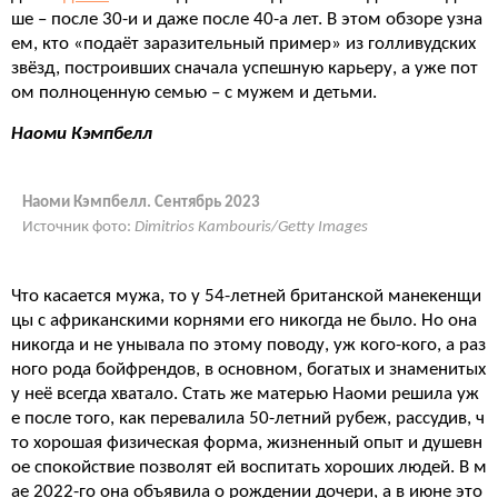
ше – после 30-и и даже после 40-а лет. В этом обзоре узна
ем, кто «подаёт заразительный пример» из голливудских
звёзд, построивших сначала успешную карьеру, а уже пот
ом полноценную семью – с мужем и детьми.
Наоми Кэмпбелл
Наоми Кэмпбелл. Сентябрь 2023
Источник фото:
Dimitrios Kambouris/Getty Images
Что касается мужа, то у 54-летней британской манекенщи
цы с африканскими корнями его никогда не было. Но она
никогда и не унывала по этому поводу, уж кого-кого, а раз
ного рода бойфрендов, в основном, богатых и знаменитых
у неё всегда хватало. Стать же матерью Наоми решила уж
е после того, как перевалила 50-летний рубеж, рассудив, ч
то хорошая физическая форма, жизненный опыт и душевн
ое спокойствие позволят ей воспитать хороших людей. В м
ае 2022-го она объявила о рождении дочери, а в июне это