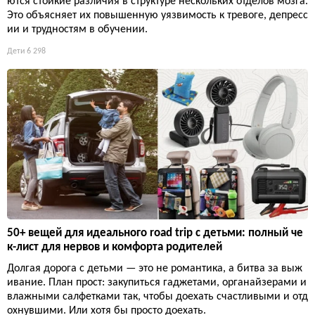
ются стойкие различия в структуре нескольких отделов мозга.
Это объясняет их повышенную уязвимость к тревоге, депресс
ии и трудностям в обучении.
Дети
6 298
50+ вещей для идеального road trip с детьми: полный че
к-лист для нервов и комфорта родителей
Долгая дорога с детьми — это не романтика, а битва за выж
ивание. План прост: закупиться гаджетами, органайзерами и
влажными салфетками так, чтобы доехать счастливыми и отд
охнувшими. Или хотя бы просто доехать.