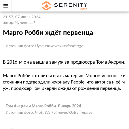
21:57, 07 июля 2024
,
автор: Чуликова Е.
Марго Робби ждёт первенца
Источник фото:
Elyse Jankowski/WireImage
В 2016-м она вышла замуж за продюсера Тома Акерли.
Марго Робби готовится стать матерью. Многочисленные и
сточники подтвердили журналу People, что актриса и её м
уж, продюсер Том Экерли ожидают рождения первенца.
Том Акерли и Марго Робби. Январь 2024
Источник фото:
Matt Winkelmeyer/Getty Images