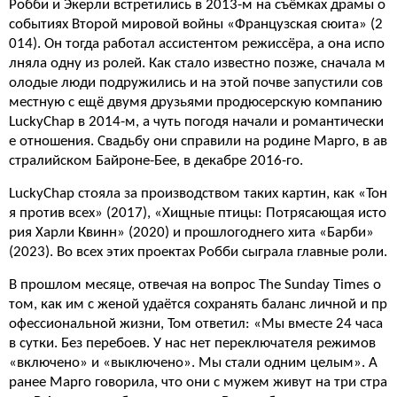
Робби и Экерли встретились в 2013-м на съёмках драмы о
событиях Второй мировой войны «Французская сюита» (2
014). Он тогда работал ассистентом режиссёра, а она испо
лняла одну из ролей. Как стало известно позже, сначала м
олодые люди подружились и на этой почве запустили сов
местную с ещё двумя друзьями продюсерскую компанию
LuckyChap в 2014-м, а чуть погодя начали и романтически
е отношения. Свадьбу они справили на родине Марго, в ав
стралийском Байроне-Бее, в декабре 2016-го.
LuckyChap стояла за производством таких картин, как «Тон
я против всех» (2017), «Хищные птицы: Потрясающая исто
рия Харли Квинн» (2020) и прошлогоднего хита «Барби»
(2023). Во всех этих проектах Робби сыграла главные роли.
В прошлом месяце, отвечая на вопрос The Sunday Times о
том, как им с женой удаётся сохранять баланс личной и пр
офессиональной жизни, Том ответил: «Мы вместе 24 часа
в сутки. Без перебоев. У нас нет переключателя режимов
«включено» и «выключено». Мы стали одним целым». А
ранее Марго говорила, что они с мужем живут на три стра