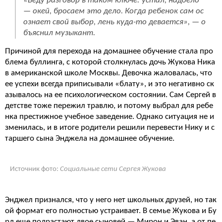
«Веду разговор в таком ключе: устал, надоело
— окей, бросаем это дело. Когда ребенок сам ос
ознает свой выбор, лень куда-то девается», — о
бъяснил музыкант.
Причиной для перехода на домашнее обучение стала про
блема буллинга, с которой столкнулась дочь Жукова Ника
в американской школе Москвы. Девочка жаловалась, что
ее успехи всегда приписывали «блату», и это негативно ск
азывалось на ее психологическом состоянии. Сам Сергей в
детстве тоже пережил травлю, и потому выбрал для ребе
нка престижное учебное заведение. Однако ситуация не и
зменилась, и в итоге родители решили перевести Нику и с
таршего сына Энджела на домашнее обучение.
Источник фото:
Социальные сети Сергея Жукова
Энджел признался, что у него нет школьных друзей, но так
ой формат его полностью устраивает. В семье Жукова и Бу
рд еще подрастают двое сыновей — Мирон и Эван, а от пе