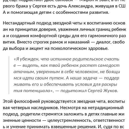
рвого брака у Сергея есть дочь Александра, живущая в СШ
А и помогающая детям с особенностями развития.
Нестандартный подход звездной четы к воспитанию основ
ан на принципах доверия, уважения личных границ ребенк
а и создания комфортной среды для его гармоничного раз
вития. Вместо строгих рамок и наказаний — диалог, свобо
да выбора и акцент на психологическом здоровье.
«Я убежден, что истинное родительское счасть
е — видеть, как твой ребенок растет самодост
аточным, уверенным в себе человеком, не боящи
мся идти своим путем. А наша задача — поддер
живать его и обеспечивать условия для раскры
тия потенциала», — подытожил Сергей Жуков.
Этой философией руководствуется звездная чета, воспиты
вая четверых наследников. Несмотря на нетрадиционный
подход, родители стремятся заложить в детях главные жи
зненные ценности — целеустремленность, ответственност
ь и умение принимать взвешенные решения. И, судя по вс