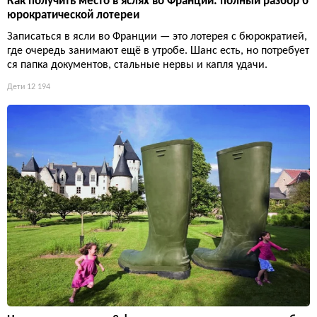
Как получить место в яслях во Франции: полный разбор б
юрократической лотереи
Записаться в ясли во Франции — это лотерея с бюрократией,
где очередь занимают ещё в утробе. Шанс есть, но потребует
ся папка документов, стальные нервы и капля удачи.
Дети
12 194