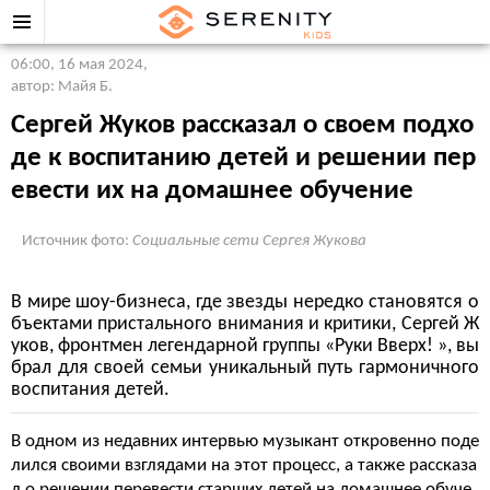
06:00, 16 мая 2024
,
автор: Майя Б.
Сергей Жуков рассказал о своем подхо
де к воспитанию детей и решении пер
евести их на домашнее обучение
Источник фото:
Социальные сети Сергея Жукова
В мире шоу-бизнеса, где звезды нередко становятся о
бъектами пристального внимания и критики, Сергей Ж
уков, фронтмен легендарной группы «Руки Вверх! », вы
брал для своей семьи уникальный путь гармоничного
воспитания детей.
В одном из недавних интервью музыкант откровенно поде
лился своими взглядами на этот процесс, а также рассказа
л о решении перевести старших детей на домашнее обуче