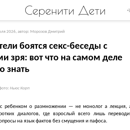
Серенити Дети
+
юля 2026
,
автор: Морозов Дмитрий
ели боятся секс-беседы с
и зря: вот что на самом деле
о знать
фото:
Ньюс Корп
 с ребенком о размножении — не монолог а лекция, 
ротких диалогов, где взрослый всего лишь переводи
опросы на язык фактов без смущения и пафоса.