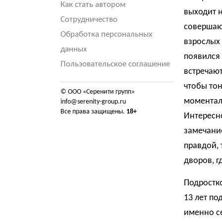
Как стать автором
выходит н
Сотрудничество
совершаю
Обработка персональных
взрослых 
данных
появился 
Пользовательское соглашение
встречаю
чтобы то
© ООО «Серенити групп»
моментал
info@serenity-group.ru
Все права защищены.
18+
Интересно
замечание
правдой,
дворов, г
Подростко
13 лет по
именно се