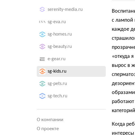
serenity-media.ru
Воспитан
с лампой 
sg-eva.ru
каждое д
sg-homes.ru
страшилок
sg-beauty.ru
прозрачн
«откуда я
e-gear.ru
вырос в ж
sg-kids.ru
спермато
дезориен
sg-pets.ru
образами
sg-tech.ru
работают 
категорий
О компании
Когда реб
О проекте
интересы