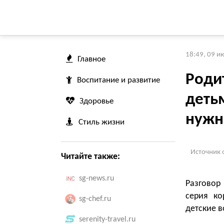
18:49, 09 и
Главное
Родит
Воспитание и развитие
детьм
Здоровье
нужн
Стиль жизни
Источник 
Читайте также:
sg-news.ru
Разговор
серия ко
sg-chef.ru
детские в
serenity-travel.ru