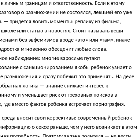
к личным границам и ответственность. Если к этому
азговор о размножении не состоялся, лекцией его уже
ь — придется ловить моменты: реплику из фильма,
 школе или статью в новостях. Стоит называть вещи
менами без эвфемизмов вроде «это» или «там», иначе
одростка мгновенно обесценит любые слова.
ное наблюдение: многие взрослые путают
ование с санкционированием якобы ребенок узнает о
 размножения и сразу побежит это применять. На деле
обратная логика — знание снижает интерес к
нному и уменьшает риск от греховных поисков в
, где вместо фактов ребенка встречает порнография.
 среда вносит свои коррективы: современный ребенок
информацию о сексе раньше, чем у него возникает в этом
ая потребность. Поэтому задача родителя — не вести