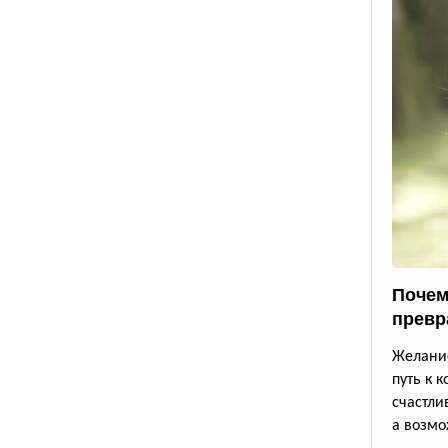
Почем
превр
Желание
путь к 
счастли
а возмо