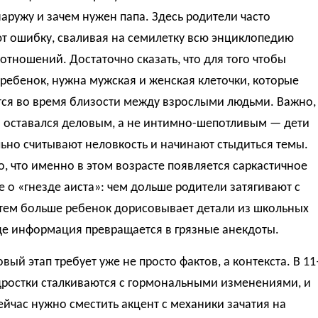
аружу и зачем нужен папа. Здесь родители часто
т ошибку, сваливая на семилетку всю энциклопедию
отношений. Достаточно сказать, что для того чтобы
ребенок, нужна мужская и женская клеточки, которые
тся во время близости между взрослыми людьми. Важно,
н оставался деловым, а не интимно-шепотливым — дети
ьно считывают неловкость и начинают стыдиться темы.
, что именно в этом возрасте появляется саркастичное
 о «гнезде аиста»: чем дольше родители затягивают с
 тем больше ребенок дорисовывает детали из школьных
де информация превращается в грязные анекдоты.
вый этап требует уже не просто фактов, а контекста. В 11
дростки сталкиваются с гормональными изменениями, и
йчас нужно сместить акцент с механики зачатия на