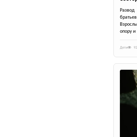
Развод
братьев
Взрослы
опору и
Дети
9