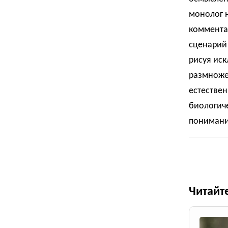
монолог н
комментар
сценарий
рисуя иск
размноже
естествен
биологиче
понимани
Читайт