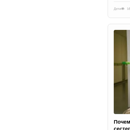
Дети
1
Почем
сесте