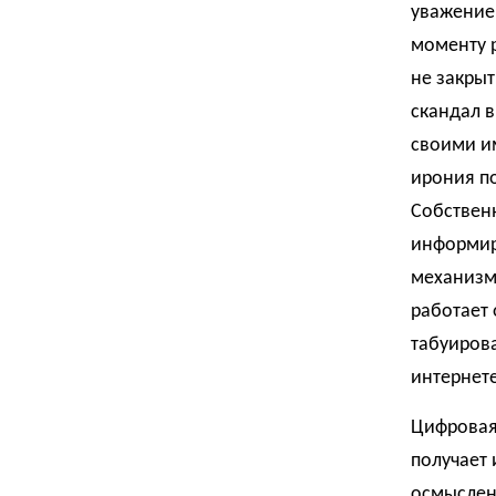
уважение 
моменту р
не закрыт
скандал в
своими и
ирония п
Собствен
информир
механизме
работает 
табуирова
интернете
Цифровая
получает 
осмысленн