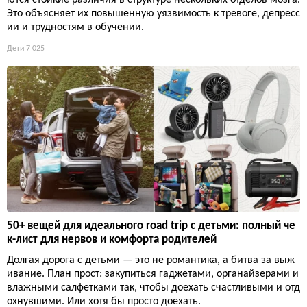
ются стойкие различия в структуре нескольких отделов мозга.
Это объясняет их повышенную уязвимость к тревоге, депресс
ии и трудностям в обучении.
Дети
7 025
50+ вещей для идеального road trip с детьми: полный че
к-лист для нервов и комфорта родителей
Долгая дорога с детьми — это не романтика, а битва за выж
ивание. План прост: закупиться гаджетами, органайзерами и
влажными салфетками так, чтобы доехать счастливыми и отд
охнувшими. Или хотя бы просто доехать.