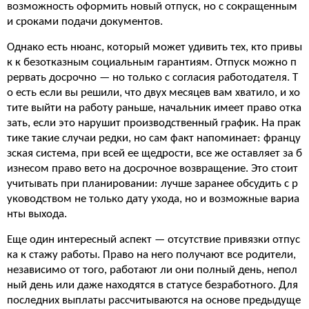
возможность оформить новый отпуск, но с сокращенным
и сроками подачи документов.
Однако есть нюанс, который может удивить тех, кто привы
к к безотказным социальным гарантиям. Отпуск можно п
рервать досрочно — но только с согласия работодателя. Т
о есть если вы решили, что двух месяцев вам хватило, и хо
тите выйти на работу раньше, начальник имеет право отка
зать, если это нарушит производственный график. На прак
тике такие случаи редки, но сам факт напоминает: францу
зская система, при всей ее щедрости, все же оставляет за б
изнесом право вето на досрочное возвращение. Это стоит
учитывать при планировании: лучше заранее обсудить с р
уководством не только дату ухода, но и возможные вариа
нты выхода.
Еще один интересный аспект — отсутствие привязки отпус
ка к стажу работы. Право на него получают все родители,
независимо от того, работают ли они полный день, непол
ный день или даже находятся в статусе безработного. Для
последних выплаты рассчитываются на основе предыдуще