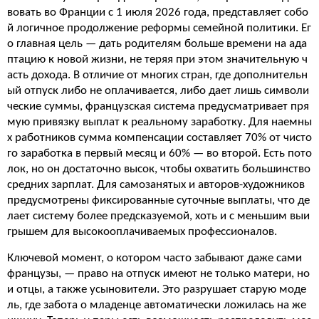
вовать во Франции с 1 июля 2026 года, представляет собо
й логичное продолжение реформы семейной политики. Ег
о главная цель — дать родителям больше времени на ада
птацию к новой жизни, не теряя при этом значительную ч
асть дохода. В отличие от многих стран, где дополнительн
ый отпуск либо не оплачивается, либо дает лишь символи
ческие суммы, французская система предусматривает пря
мую привязку выплат к реальному заработку. Для наемны
х работников сумма компенсации составляет 70% от чисто
го заработка в первый месяц и 60% — во второй. Есть пото
лок, но он достаточно высок, чтобы охватить большинство
средних зарплат. Для самозанятых и авторов-художников
предусмотрены фиксированные суточные выплаты, что де
лает систему более предсказуемой, хоть и с меньшим выи
грышем для высокооплачиваемых профессионалов.
Ключевой момент, о котором часто забывают даже сами
французы, — право на отпуск имеют не только матери, но
и отцы, а также усыновители. Это разрушает старую моде
ль, где забота о младенце автоматически ложилась на же