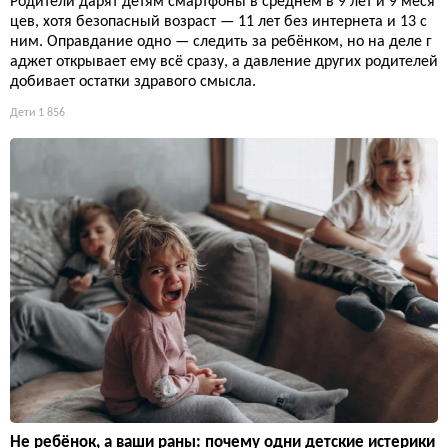
Родители дарят детям смартфоны в среднем в 9 лет и 9 меся
цев, хотя безопасный возраст — 11 лет без интернета и 13 с
ним. Оправдание одно — следить за ребёнком, но на деле г
аджет открывает ему всё сразу, а давление других родителей
добивает остатки здравого смысла.
Дети
1 856
Не ребёнок, а ваши раны: почему одни детские истерики