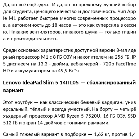
Да, он всё ещё здесь. И да, он по-прежнему лучший выбор
для студента, ценящего качество и долговечность. Чип App
le M1 работает быстрее многих современных процессоро
в, а автономность до 18 часов — это как суперсила в сесси
ю. Никаких вентиляторов, никакого шума — только тишин
а и производительность.
Среди основных характеристик доступной версии 8-мя яде
рный процессор М1 с 8 ГБ ОЗУ и накопителем на 256 ГБ, IP
S дисплеем на 13,3 - дюйма, вебкамерой - 720p FaceTime
HD и аккумулятором на 49,9 Вт*ч.
Lenovo IdeaPad Slim 5 14ITL05 — сбалансированный
вариант
Этот ноутбук — как классический бежевый кардиган: унив
ерсальный, тёплый и всегда уместный. На борту — четырё
хъядерный процессор AMD Ryzen 5 7520U, 16 ГБ ОЗУ, SSD
512 ГБ и экран 14 дюймов с тонкими рамками.
Самый тяжелый вариант в подборке — 1,62 кг, против 1,4