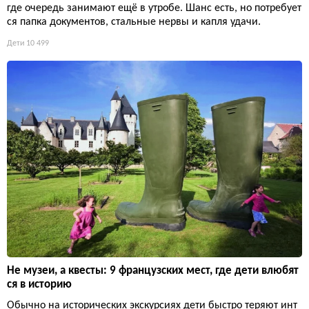
где очередь занимают ещё в утробе. Шанс есть, но потребует
ся папка документов, стальные нервы и капля удачи.
Дети
10 499
Не музеи, а квесты: 9 французских мест, где дети влюбят
ся в историю
Обычно на исторических экскурсиях дети быстро теряют инт