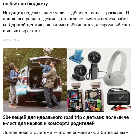
но бьёт по бюджету
Интуиция подсказывает: ясли — дёшево, няня — роскошь. Н
а деле всё решают доходы, налоговые вычеты и часы работ
ы. Дорогой ценник с льготами съёживается, а скромный счёт
в яслях вырастает.
Дети
3 357
50+ вещей для идеального road trip с детьми: полный че
к-лист для нервов и комфорта родителей
Долгая дорога с детьми — это не романтика, а битва за выж