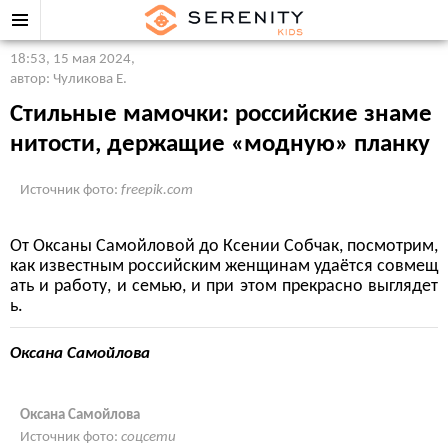
18:53, 15 мая 2024
,
автор: Чуликова Е.
Стильные мамочки: российские знаме
нитости, держащие «модную» планку
Источник фото:
freepik.com
От Оксаны Самойловой до Ксении Собчак, посмотрим,
как известным российским женщинам удаётся совмещ
ать и работу, и семью, и при этом прекрасно выглядет
ь.
Оксана Самойлова
Оксана Самойлова
Источник фото:
соцсети