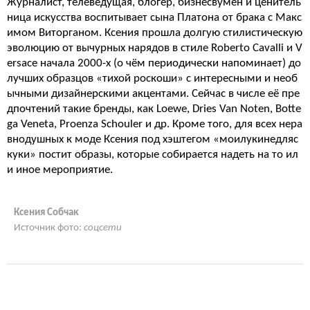
Журналист, телеведущая, блогер, бизнесвумен и ценитель
ница искусства воспитывает сына Платона от брака с Макс
имом Виторганом. Ксения прошла долгую стилистическую
эволюцию от вычурных нарядов в стиле Roberto Cavalli и V
ersace начала 2000-х (о чём периодически напоминает) до
лучших образцов «тихой роскоши» с интересными и необ
ычными дизайнерскими акцентами. Сейчас в числе её пре
дпочтений такие бренды, как Loewe, Dries Van Noten, Botte
ga Veneta, Proenza Schouler и др. Кроме того, для всех нера
внодушных к моде Ксения под хэштегом «моилукинедляс
куки» постит образы, которые собирается надеть на то ил
и иное мероприятие.
Ксения Собчак
Источник фото:
соцсети