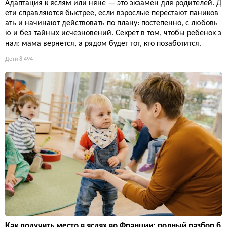
Адаптация к яслям или няне — это экзамен для родителей. Д
ети справляются быстрее, если взрослые перестают паников
ать и начинают действовать по плану: постепенно, с любовь
ю и без тайных исчезновений. Секрет в том, чтобы ребенок з
нал: мама вернется, а рядом будет тот, кто позаботится.
Дети
8 494
Как получить место в яслях во Франции: полный разбор б