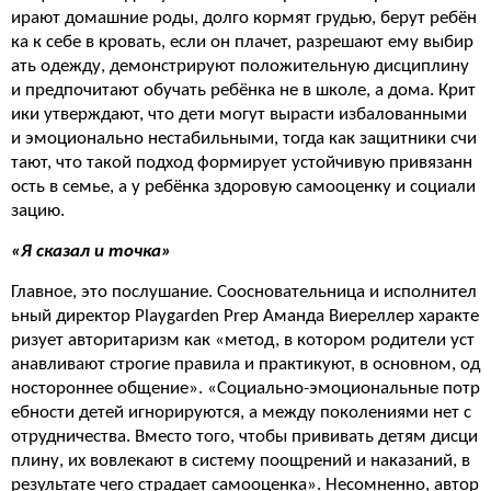
ирают домашние роды, долго кормят грудью, берут ребён
ка к себе в кровать, если он плачет, разрешают ему выбир
ать одежду, демонстрируют положительную дисциплину
и предпочитают обучать ребёнка не в школе, а дома. Крит
ики утверждают, что дети могут вырасти избалованными
и эмоционально нестабильными, тогда как защитники счи
тают, что такой подход формирует устойчивую привязанн
ость в семье, а у ребёнка здоровую самооценку и социали
зацию.
«Я сказал и точка»
Главное, это послушание. Соосновательница и исполнител
ьный директор Playgarden Prep Аманда Виереллер характе
ризует авторитаризм как «метод, в котором родители уст
анавливают строгие правила и практикуют, в основном, од
ностороннее общение». «Социально-эмоциональные потр
ебности детей игнорируются, а между поколениями нет с
отрудничества. Вместо того, чтобы прививать детям дисци
плину, их вовлекают в систему поощрений и наказаний, в
результате чего страдает самооценка». Несомненно, автор