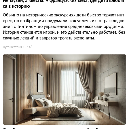
Не музеи, а квесты: 9 французских мест, где дети влюбят
ся в историю
Обычно на исторических экскурсиях дети быстро теряют инт
ерес, но во Франции придумали, как увлечь их: от расследов
ания с Тинтином до управления средневековыми орудиями.
История становится игрой, и это действительно работает, без
скучных лекций и запретов трогать экспонаты.
Путешествия
15 146