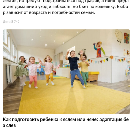
лектив, но требуют подстраиваться под график, а няня предл
агает домашний уход и гибкость, но бьет по кошельку. Выбо
р зависит от возраста и потребностей семьи.
Дети
8 749
Как подготовить ребенка к яслям или няне: адаптация бе
з слез