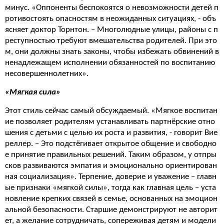
минус. «Оппоненты беспокоятся о невозможности детей п
ротивостоять опасностям в неожиданных ситуациях, - объ
ясняет доктор Торнтон. – Многолюдные улицы, районы с п
реступностью требуют вмешательства родителей. При это
м, они должны знать законы, чтобы избежать обвинений в
ненадлежащем исполнении обязанностей по воспитанию
несовершеннолетних».
«
Мягкая
сила
»
Этот стиль сейчас самый обсуждаемый. «Мягкое воспитан
ие позволяет родителям устанавливать партнёрские отно
шения с детьми с целью их роста и развития, - говорит Вие
реллер. – Это подстёгивает открытое общение и свободно
е принятие правильных решений. Таким образом, у отпры
сков развиваются эмпатия и эмоционально ориентирован
ная социализация». Терпение, доверие и уважение – главн
ые признаки «мягкой силы», тогда как главная цель – уста
новление крепких связей в семье, основанных на эмоцион
альной безопасности. Старшие демонстрируют не авторит
ет, а желание сотрудничать, сопереживая детям и модели