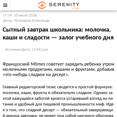
17:39, 10 июля 2026
,
автор: Лучезаров Александр
Сытный завтрак школьника: молочка,
каши и сладости — залог учебного дня
Источник фото:
123rf.com
Французский Mômes советует зарядить ребенка утром
молочными продуктами, кашами и фруктами, добавив
«что-нибудь сладкое на десерт».
Главный редакторский тезис сводится к простой формуле:
молочка, каши, фрукты и обязательно сладкое. Однако за
этой кажущейся заботой кроется устаревший взгляд на пи
тание и удобный для пищевой промышленности миф. Иде
я о том, что сладкий десерт — обязательный завершающи
й аккорд завтрака, не имеет под собой научного обоснова