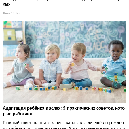
лых.
Дети
12 147
Адаптация ребёнка в яслях: 5 практических советов, кото
рые работают
Главный совет: начните записываться в ясли ещё до рожден
ия ребёнка, а лучше до зачатия. А когда получите место, гото