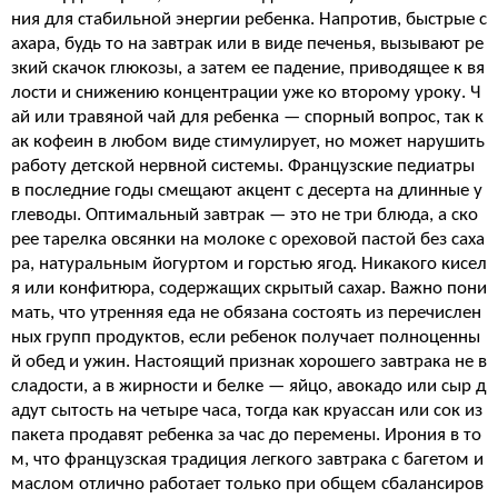
ния для стабильной энергии ребенка. Напротив, быстрые с
ахара, будь то на завтрак или в виде печенья, вызывают ре
зкий скачок глюкозы, а затем ее падение, приводящее к вя
лости и снижению концентрации уже ко второму уроку. Ч
ай или травяной чай для ребенка — спорный вопрос, так к
ак кофеин в любом виде стимулирует, но может нарушить
работу детской нервной системы. Французские педиатры
в последние годы смещают акцент с десерта на длинные у
глеводы. Оптимальный завтрак — это не три блюда, а ско
рее тарелка овсянки на молоке с ореховой пастой без саха
ра, натуральным йогуртом и горстью ягод. Никакого кисел
я или конфитюра, содержащих скрытый сахар. Важно пони
мать, что утренняя еда не обязана состоять из перечислен
ных групп продуктов, если ребенок получает полноценны
й обед и ужин. Настоящий признак хорошего завтрака не в
сладости, а в жирности и белке — яйцо, авокадо или сыр д
адут сытость на четыре часа, тогда как круассан или сок из
пакета продавят ребенка за час до перемены. Ирония в то
м, что французская традиция легкого завтрака с багетом и
маслом отлично работает только при общем сбалансиров