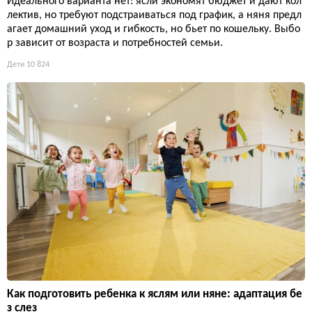
Идеального варианта нет: ясли экономят бюджет и дают кол
лектив, но требуют подстраиваться под график, а няня предл
агает домашний уход и гибкость, но бьет по кошельку. Выбо
р зависит от возраста и потребностей семьи.
Дети
10 824
Как подготовить ребенка к яслям или няне: адаптация бе
з слез