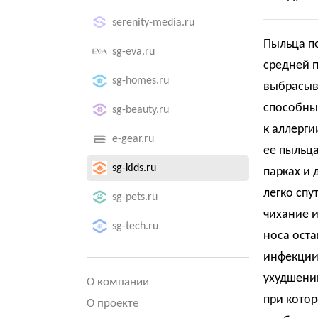
serenity-media.ru
Пыльца п
sg-eva.ru
средней п
sg-homes.ru
выбрасыва
способны 
sg-beauty.ru
к аллерги
e-gear.ru
ее пыльца
sg-kids.ru
парках и 
легко спу
sg-pets.ru
чихание и
sg-tech.ru
носа оста
инфекции.
ухудшению
О компании
при кото
О проекте