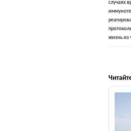
случаях в
иммунотер
реагирова
протоколь
жизнь из 
Читайт