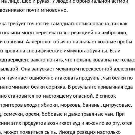
на лице, шее и руках. У людей с бронхиальной астмой
 возникают почти мгновенно.
ка требует точности: самодиагностика опасна, так как
полыни могут пересекаться с реакцией на амброзию,
и сорняки. Аллерголог обычно назначает кожные пробы
из крови на специфические иммуноглобулины. Если
одтвержден, важно понять, что полынь коварна не тольк
пыльцой. Она запускает механизм перекрестной аллергии
м начинает ошибочно атаковать продукты, чьи белки по
 напоминают белки сорняка. В результате привычная еда
но становится по-настоящему опасной. В список
триггеров входят яблоки, морковь, бананы, цитрусовые,
, семечки, орехи, бобовые и даже травяные чаи. При
нии этих продуктов возникает зуд и жжение во рту, отек
а, может появиться сыпь. Иногда реакция настолько