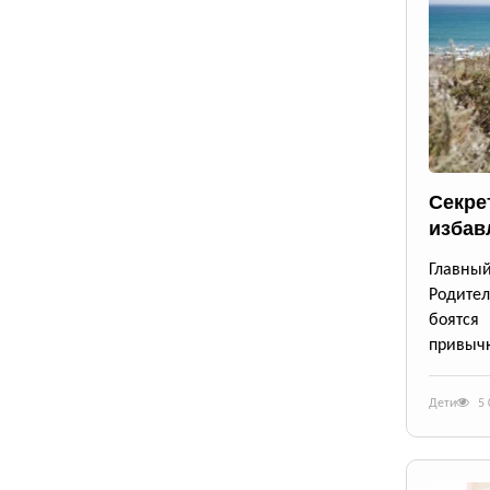
Секре
избав
Главны
Родител
боятся
привычк
Дети
5 