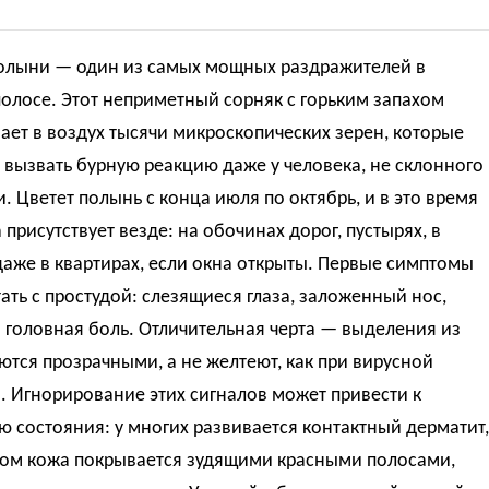
олыни — один из самых мощных раздражителей в
олосе. Этот неприметный сорняк с горьким запахом
ет в воздух тысячи микроскопических зерен, которые
вызвать бурную реакцию даже у человека, не склонного
и. Цветет полынь с конца июля по октябрь, и в это время
 присутствует везде: на обочинах дорог, пустырях, в
даже в квартирах, если окна открыты. Первые симптомы
тать с простудой: слезящиеся глаза, заложенный нос,
 головная боль. Отличительная черта — выделения из
ются прозрачными, а не желтеют, как при вирусной
 Игнорирование этих сигналов может привести к
 состояния: у многих развивается контактный дерматит,
ром кожа покрывается зудящими красными полосами,