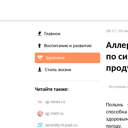
08:57, 09 и
Главное
Алле
Воспитание и развитие
по с
Здоровье
прод
Стиль жизни
Источник 
Читайте также:
sg-news.ru
Полынь 
способна 
sg-chef.ru
здоровым
serenity-travel.ru
погоду.