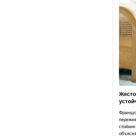
Жесто
устой
Францу
пережи
стойки
объясн