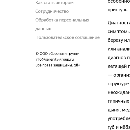
особенно 
Как стать автором
приступы
Сотрудничество
Обработка персональных
Диагности
данных
симптомы 
Пользовательское соглашение
березу ил
или анал
© ООО «Серенити групп»
диагноз п
info@serenity-group.ru
Все права защищены.
18+
летящей 
— организ
структуре
неожидан
типичных 
дыня, мед
употребле
губ и нёб