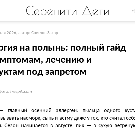
Серенити Дети
+
юля 2026
,
автор: Светлов Захар
ргия на полынь: полный гайд
имптомам, лечению и
уктам под запретом
фото:
freepik.com
— главный осенний аллерген: пыльца одного куст
вызвать насморк, сыпь и астму даже у тех, кто считал себ
. Сезон начинается в августе, пик — в сухую ветрену