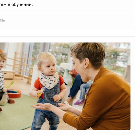
тям в обучении.
956