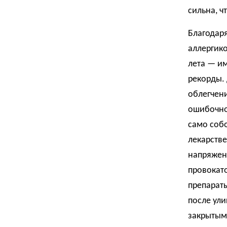
сильна, ч
Благодаря
аллергик
лета — им
рекорды. 
облегчени
ошибочно 
само собо
лекарств
напряжени
провокато
препараты
после ули
закрытыми