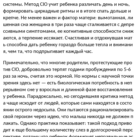
системы. Метод CIO учит ребенка различать день и ночь,
формировать циркадные ритмы и в итоге спать дольше и
крепче. Не менее важен и фактор матери: вымотанная, ли
шенная сна женщина в три раза чаще сталкивается с депре
ссивными симптомами, ее когнитивные способности сниж
аются, а терпение иссякает. Счастливая и отдохнувшая мат
ь способна дать ребенку гораздо больше тепла и внимани
я, чем та, что подпрыгивает каждый час.
Примечательно, что многие родители, протестующие про
тив CIO, добровольно терпят годами пробуждения по 5-6
раз за ночь, считая это нормой. Но нормы с научной точки
зрения здесь нет — есть биологическая потребность в неп
рерывном сне у взрослых и длинной фазе восстановления
у ребенка. Парадоксально, но сегодняшняя критика метод
а чаще исходит от людей, которые сами находятся в состо
янии острого недосыпа. Они пытаются рационализировать
свой героизм через идею, что малыш никогда не должен п
лакать. Однако практика показывает: такой подход приво
дит к еще большему количеству слез в долгосрочной перс
пективе, потому что ребенок формирует неправильные ас