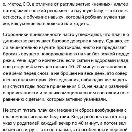
х. Метод CIO, в отличие от расплывчатых «нежных» альтер
натив, имеет четкий регламент и научную базу — это не ж
есткость, а обучение навыку, который ребенку нужен так
же, как умение есть ложкой или ходить.
Сторонники привязанности часто утверждают, что плач в о
диночестве разрушает базовое доверие к миру. Однако, ес
ли внимательно изучить протоколы, никто не предлагает
бросать орущего новорожденного на час без всякой подде
ржки. Речь идет о контексте: если сытый и здоровый млад
енец старше 4 месяцев плачет 10–20 минут в установленн
ое время перед сном, а не брошен на весь день, это совер
шенно иная история. Исследования, наблюдавшие за деть
ми спустя годы после применения CIO, не нашли различий
в привязанности или психоэмоциональном состоянии по с
равнению с детьми, которых активно укачивали.
Не стоит путать плач как механизм сброса возбуждения с
плачем как сигналом бедствия. Когда ребенок плачет на р
уках у родителей каждый вечер по 40 минут, а потом вкл
ючается в игру — это не травма, это особенности нервной