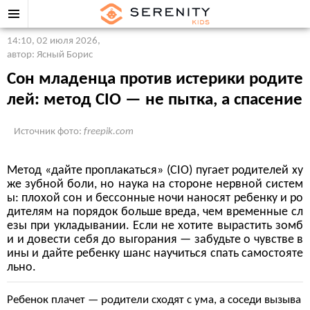
14:10, 02 июля 2026
,
автор: Ясный Борис
Сон младенца против истерики родите
лей: метод CIO — не пытка, а спасение
Источник фото:
freepik.com
Метод «дайте проплакаться» (CIO) пугает родителей ху
же зубной боли, но наука на стороне нервной систем
ы: плохой сон и бессонные ночи наносят ребенку и ро
дителям на порядок больше вреда, чем временные сл
езы при укладывании. Если не хотите вырастить зомб
и и довести себя до выгорания — забудьте о чувстве в
ины и дайте ребенку шанс научиться спать самостояте
льно.
Ребенок плачет — родители сходят с ума, а соседи вызыва