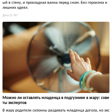
ый в стену, и прохладная ванна перед сном. Без героизма и
лишних одеял.
Дети
15 767
Можно ли оставлять младенца в подгузнике в жару: сове
ты экспертов
В жару родители склонны раздевать младенца догола, но экс