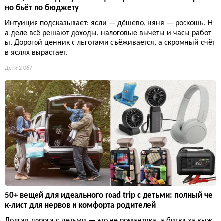
но бьёт по бюджету
Интуиция подсказывает: ясли — дёшево, няня — роскошь. Н
а деле всё решают доходы, налоговые вычеты и часы работ
ы. Дорогой ценник с льготами съёживается, а скромный счёт
в яслях вырастает.
Дети
2 067
50+ вещей для идеального road trip с детьми: полный че
к-лист для нервов и комфорта родителей
Долгая дорога с детьми — это не романтика, а битва за выж