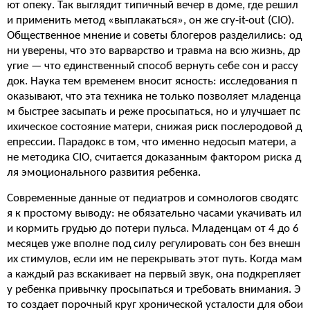
ют опеку. Так выглядит типичный вечер в доме, где решил
и применить метод «выплакаться», он же cry-it-out (CIO).
Общественное мнение и советы блогеров разделились: од
ни уверены, что это варварство и травма на всю жизнь, др
угие — что единственный способ вернуть себе сон и рассу
док. Наука тем временем вносит ясность: исследования п
оказывают, что эта техника не только позволяет младенца
м быстрее засыпать и реже просыпаться, но и улучшает пс
ихическое состояние матери, снижая риск послеродовой д
епрессии. Парадокс в том, что именно недосып матери, а
не методика CIO, считается доказанным фактором риска д
ля эмоционального развития ребенка.
Современные данные от педиатров и сомнологов сводятс
я к простому выводу: не обязательно часами укачивать ил
и кормить грудью до потери пульса. Младенцам от 4 до 6
месяцев уже вполне под силу регулировать сон без внешн
их стимулов, если им не перекрывать этот путь. Когда мам
а каждый раз вскакивает на первый звук, она подкрепляет
у ребенка привычку просыпаться и требовать внимания. Э
то создает порочный круг хронической усталости для обои