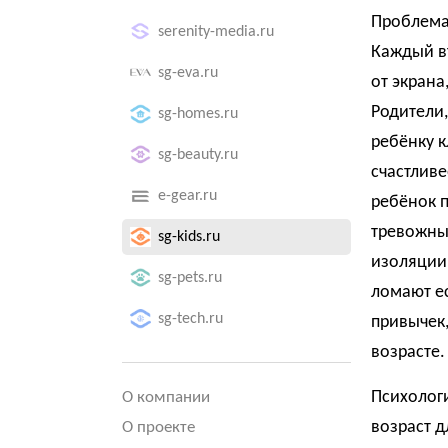
Проблема
serenity-media.ru
Каждый вт
sg-eva.ru
от экрана
Родители,
sg-homes.ru
ребёнку к
sg-beauty.ru
счастливе
e-gear.ru
ребёнок п
тревожны
sg-kids.ru
изоляции
sg-pets.ru
ломают е
sg-tech.ru
привычек,
возрасте.
Психолог
О компании
возраст д
О проекте