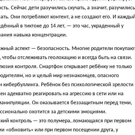
сть. Сейчас дети разучились скучать, а значит, разучились
ть. Они потребляют контент, а не создают его. И кажды
едённый в тиктоке до 14 лет, — это час, украденный у
ания навыка концентрации.
ажный аспект — безопасность. Многие родители покупаю
 чтобы отслеживать геолокацию и всегда быть на связи.
люзия контроля. Смартфон открывает ребёнку не только
родителям, но и целый мир незнакомцев, опасного
и кибербуллинга. Ребёнок без психологической зрелости
ен адекватно реагировать на агрессию в сети или на
манипуляции. Он оказывается беззащитным перед теми,
ессионально охотится за детскими эмоциями.
ский контроль — это полумера, ломающаяся при первом
и «обновить» или при первом посещении друга, у