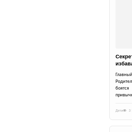
Секре
избав
Главны
Родител
боятся
привычк
Дети
3 