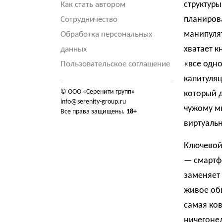
структуры
Как стать автором
планирова
Сотрудничество
манипуля
Обработка персональных
хватает к
данных
«все одно
Пользовательское соглашение
капитуляц
© ООО «Серенити групп»
который д
info@serenity-group.ru
чужому мн
Все права защищены.
18+
виртуаль
Ключевой
— смартфо
заменяет 
живое общ
самая ко
ничегоне