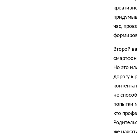
креативно
придумыва
час, пров
формиров
Второй в
смартфон,
Но это ил
дорогу к 
контента 
не способ
попытки 
кто проф
Родитель
же нажати