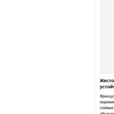
Жесто
устой
Францу
пережи
стойки