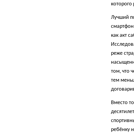
которого 
Лучший п
смартфон.
как акт с
Исследова
реже стра
насыщенн
том, что 
тем меньш
договарив
Вместо то
десятилет
спортивны
ребёнку 