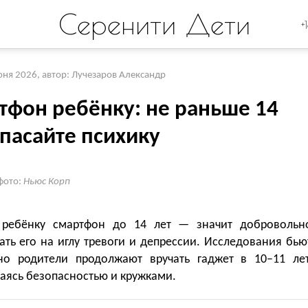
Серенити Дети
+
юня 2026
,
автор: Лучезаров Александр
тфон ребёнку: не раньше 14
спасайте психику
фото:
Ньюс Корп
 ребёнку смартфон до 14 лет — значит добровольн
ть его на иглу тревоги и депрессии. Исследования бью
 но родители продолжают вручать гаджет в 10–11 лет
аясь безопасностью и кружками.