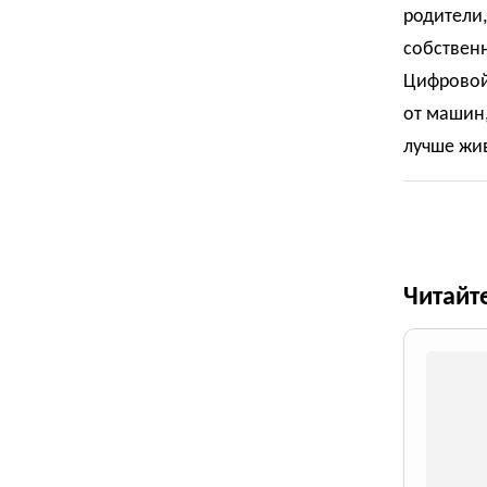
родители,
собственн
Цифровой 
от машин,
лучше жи
Читайт