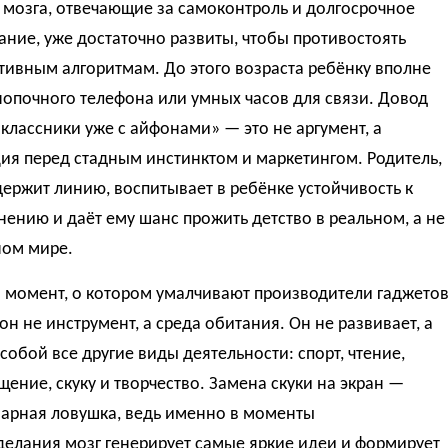
 мозга, отвечающие за самоконтроль и долгосрочное
ние, уже достаточно развиты, чтобы противостоять
тивным алгоритмам. До этого возраста ребёнку вполне
нопочного телефона или умных часов для связи. Довод
классники уже с айфонами» — это не аргумент, а
ия перед стадным инстинктом и маркетингом. Родитель,
ержит линию, воспитывает в ребёнке устойчивость к
ению и даёт ему шанс прожить детство в реальном, а не
ном мире.
 момент, о котором умалчивают производители гаджетов
н не инструмент, а среда обитания. Он не развивает, а
собой все другие виды деятельности: спорт, чтение,
ение, скуку и творчество. Замена скуки на экран —
варная ловушка, ведь именно в моменты
делания мозг генерирует самые яркие идеи и формирует