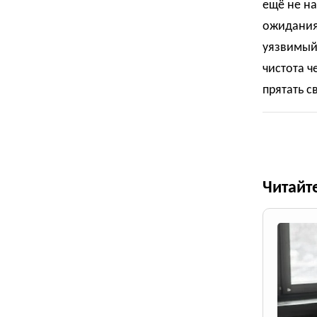
ещё не н
ожидания,
уязвимый
чистота ч
прятать с
Читайт