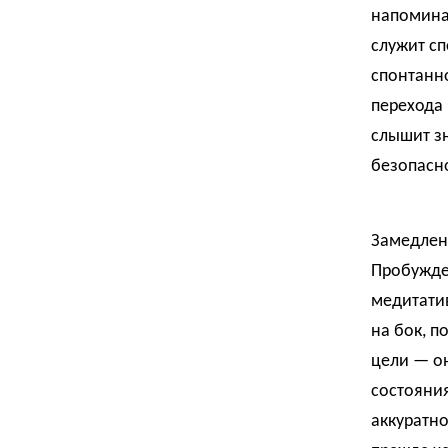
напоминаю
служит сп
спонтанно
перехода 
слышит зн
безопасн
Замедлен
Пробужде
медитати
на бок, п
цели — о
состояния
аккуратно