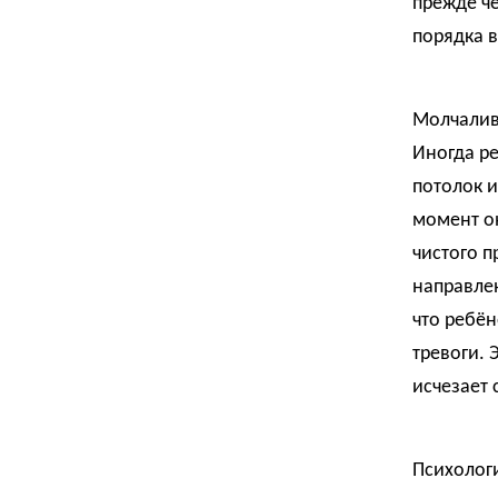
прежде че
порядка 
Молчалив
Иногда ре
потолок и
момент он
чистого п
направлен
что ребён
тревоги. 
исчезает 
Психологи