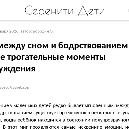
Серенити Дети
+
нваря 2026
,
автор: Бородин О.
между сном и бодрствованием
е трогательные моменты
уждения
фото:
freepik.com
ние у маленьких детей редко бывает мгновенным: межд
дрствованием существует промежуток в несколько секун
, когда ребёнок находится в состоянии полупрозрачног
. В этот миг проявляются самые искренние эмоции, н