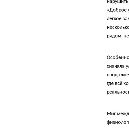
нарушить
«Доброе у
лёгкое за
несколько
рядом, не
Особенно 
сначала у
продолжен
где всё х
реальност
Миг межд
физиологи