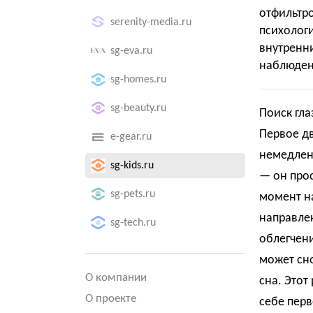
отфильт
serenity-media.ru
психоло
внутренн
sg-eva.ru
наблюден
sg-homes.ru
sg-beauty.ru
Поиск гл
Первое д
e-gear.ru
немедленн
sg-kids.ru
— он прос
sg-pets.ru
момент на
направлен
sg-tech.ru
облегчени
может сно
О компании
сна. Этот
О проекте
себе перв