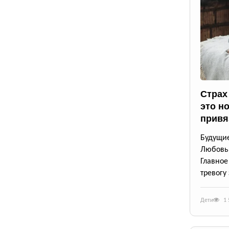
Страх
это н
привя
Будущие
Любовь 
Главно
тревогу
Дети
1 