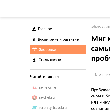
16:39, 17 я
Главное
Миг 
Воспитание и развитие
самы
Здоровье
проб
Стиль жизни
Источник 
Читайте также:
sg-news.ru
Пробужде
сном и бо
sg-chef.ru
или минут
serenity-travel.ru
сознания