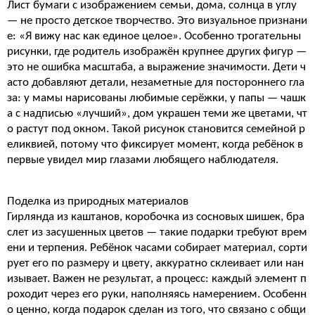
Лист бумаги с изображением семьи, дома, солнца в углу
— не просто детское творчество. Это визуальное признани
е: «Я вижу нас как единое целое». Особенно трогательны
рисунки, где родитель изображён крупнее других фигур —
это не ошибка масштаба, а выражение значимости. Дети ч
асто добавляют детали, незаметные для постороннего гла
за: у мамы нарисованы любимые серёжки, у папы — чашк
а с надписью «лучший», дом украшен теми же цветами, чт
о растут под окном. Такой рисунок становится семейной р
еликвией, потому что фиксирует момент, когда ребёнок в
первые увидел мир глазами любящего наблюдателя.
Поделка из природных материалов
Гирлянда из каштанов, коробочка из сосновых шишек, бра
слет из засушенных цветов — такие подарки требуют врем
ени и терпения. Ребёнок часами собирает материал, сорти
рует его по размеру и цвету, аккуратно склеивает или нан
изывает. Важен не результат, а процесс: каждый элемент п
роходит через его руки, наполняясь намерением. Особенн
о ценно, когда подарок сделан из того, что связано с общи