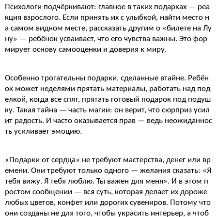
Психологи подчёркивают: главное в таких подарках — реа
кция взрослого. Если принять их с улыбкой, найти место н
а самом видном месте, рассказать другим о «билете на Лу
ну» — ребёнок усваивает, что его чувства важны. Это фор
мирует основу самооценки и доверия к миру.
Особенно трогательны подарки, сделанные втайне. Ребён
ок может неделями прятать материалы, работать над под
елкой, когда все спят, прятать готовый подарок под подуш
ку. Такая тайна — часть магии: он верит, что сюрприз усил
ит радость. И часто оказывается прав — ведь неожиданнос
ть усиливает эмоцию.
«Подарки от сердца» не требуют мастерства, денег или вр
емени. Они требуют только одного — желания сказать: «Я
тебя вижу. Я тебя люблю. Ты важен для меня». И в этом п
ростом сообщении — вся суть, которая делает их дороже
любых цветов, конфет или дорогих сувениров. Потому что
они созданы не для того, чтобы украсить интерьер, а чтоб