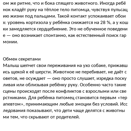
ом же ритме, что и бока спящего животного. Иногда ребё
нок кладёт руку на тёплое тело питомца, чувствуя пульсац
ию жизни под пальцами. Такой контакт успокаивает обои
х: уровень кортизола у ребёнка снижается на 28 %, а у кош
ки замедляется сердцебиение. Это не обученное поведени
е — оно возникает спонтанно, как естественный поиск гар
монии.
Обмен секретами
Малыш шепчет свои переживания на ухо собаке, прижавш
ись щекой к её шерсти. Животное не перебивает, не даёт с
оветов, не осуждает — оно просто слушает, изредка поску
ливая или облизывая ребёнку руку. Особенно часто такие
сцены происходят после конфликтов с взрослыми или све
рстниками. Для ребёнка питомец становится первым «тер
апевтом», принимающим любые эмоции без условий. Исс
ледования показывают, что дети чаще делятся с животны
ми тем, что скрывают от родителей.