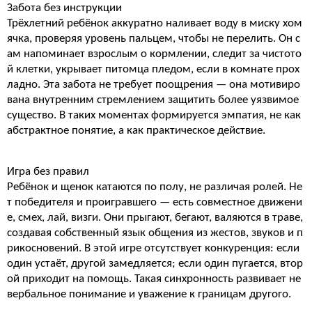
Забота без инструкции
Трёхлетний ребёнок аккуратно наливает воду в миску хом
ячка, проверяя уровень пальцем, чтобы не перелить. Он с
ам напоминает взрослым о кормлении, следит за чистото
й клетки, укрывает питомца пледом, если в комнате прох
ладно. Эта забота не требует поощрения — она мотивиро
вана внутренним стремлением защитить более уязвимое
существо. В таких моментах формируется эмпатия, не как
абстрактное понятие, а как практическое действие.
Игра без правил
Ребёнок и щенок катаются по полу, не различая ролей. Не
т победителя и проигравшего — есть совместное движени
е, смех, лай, визги. Они прыгают, бегают, валяются в траве,
создавая собственный язык общения из жестов, звуков и п
рикосновений. В этой игре отсутствует конкуренция: если
один устаёт, другой замедляется; если один пугается, втор
ой приходит на помощь. Такая синхронность развивает не
вербальное понимание и уважение к границам другого.