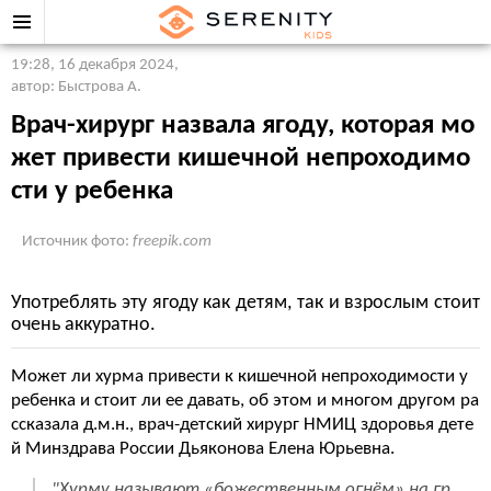
19:28, 16 декабря 2024
,
автор: Быстрова А.
Врач-хирург назвала ягоду, которая мо
жет привести кишечной непроходимо
сти у ребенка
Источник фото:
freepik.com
Употреблять эту ягоду как детям, так и взрослым стоит
очень аккуратно.
Может ли хурма привести к кишечной непроходимости у
ребенка и стоит ли ее давать, об этом и многом другом ра
ссказала д.м.н., врач-детский хирург НМИЦ здоровья дете
й Минздрава России Дьяконова Елена Юрьевна.
"Хурму называют «божественным огнём» на гр