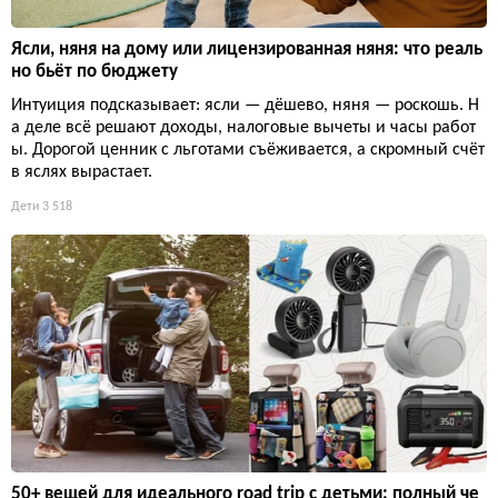
Ясли, няня на дому или лицензированная няня: что реаль
но бьёт по бюджету
Интуиция подсказывает: ясли — дёшево, няня — роскошь. Н
а деле всё решают доходы, налоговые вычеты и часы работ
ы. Дорогой ценник с льготами съёживается, а скромный счёт
в яслях вырастает.
Дети
3 518
50+ вещей для идеального road trip с детьми: полный че