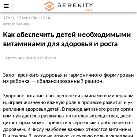
17:00, 27 сентября 2024
,
автор: Майя Б.
Как обеспечить детей необходимыми
витаминами для здоровья и роста
Источник фото:
123rf.com
Залог крепкого здоровья и гармоничного формирован
ия ребенка — сбалансированный рацион.
Здоровое питание, насыщенное витаминами и минералам
и, играет жизненно важную роль в процессе развития и ук
репления здоровья детей. В период активного роста орган
изм нуждается в различных питательных веществах, дефи
цит которых может привести к серьёзным проблемам со з
доровьем. К числу наиболее важных относятся витамины
D и группы B, которые играют ключевую роль в укреплени