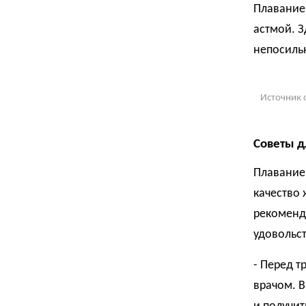
Плавание 
астмой. З
непосиль
Источник 
Советы 
Плавание 
качество 
рекоменд
удовольст
- Перед т
врачом. В