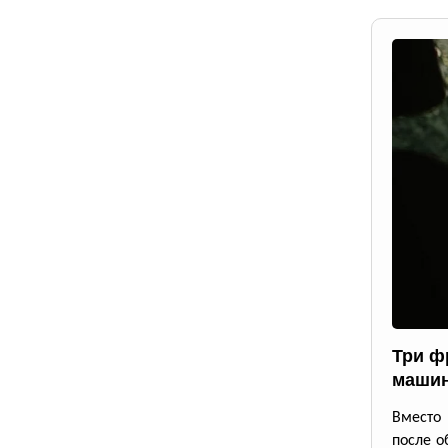
Три ф
маши
Вместо 
после о