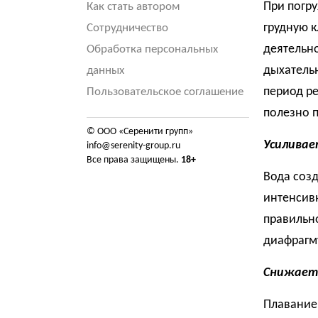
При погр
Как стать автором
грудную к
Сотрудничество
деятельно
Обработка персональных
дыхательн
данных
период ре
Пользовательское соглашение
полезно 
© ООО «Серенити групп»
Усилива
info@serenity-group.ru
Все права защищены.
18+
Вода созд
интенсивн
правильно
диафрагм
Снижает 
Плавание