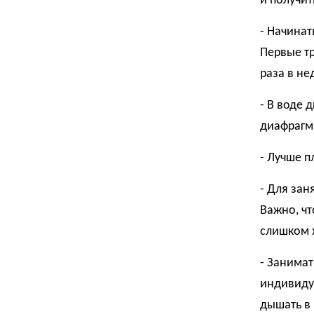
и получит
- Начинат
Первые тр
раза в не
- В воде 
диафрагм
- Лучше п
- Для зан
Важно, чт
слишком 
- Занимат
индивиду
дышать в 