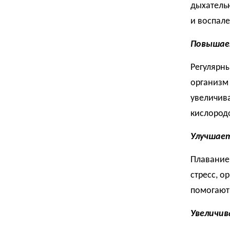
дыхательн
и воспале
Повышае
Регулярн
организм 
увеличив
кислородо
Улучшае
Плавание
стресс, о
помогают
Увеличив