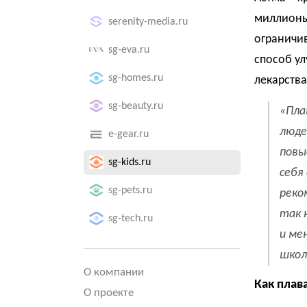
миллионы
serenity-media.ru
ограничив
sg-eva.ru
способ ул
sg-homes.ru
лекарств
sg-beauty.ru
«
Пла
люде
e-gear.ru
повы
sg-kids.ru
себя
sg-pets.ru
реко
так 
sg-tech.ru
и ме
школ
О компании
Как плав
О проекте