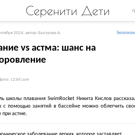
Серенити Дети
+
ентября 2024
,
автор: Быстрова А.
Эксклюзи
ние vs астма: шанс на
оровление
фото:
123rf.com
ль школы плавания SwimRocket Никита Кислов рассказа
ак с помощью занятий в бассейне можно облегчить сво
 при астме.
роническое заболевание легких, которое заставляет