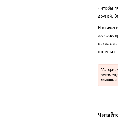
- Чтобы п
друзей. В
И важно п
должно пр
наслаждай
отступит!
Материал
рекоменд
лечащим 
Читайт