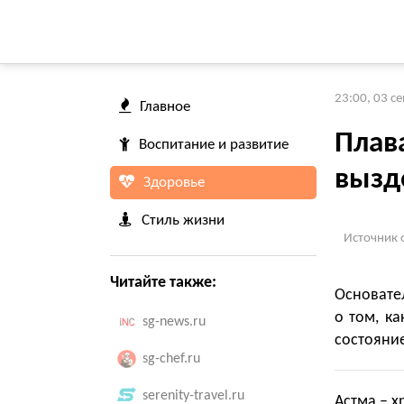
23:00, 03 с
Главное
Плава
Воспитание и развитие
вызд
Здоровье
Стиль жизни
Источник 
Читайте также:
Основате
о том, к
sg-news.ru
состояние
sg-chef.ru
serenity-travel.ru
Астма – х