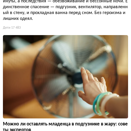
инуты, а последствия — обезвоживание и бессонные ночи. Е
динственное спасение — подгузник, вентилятор, направленн
ый в стену, и прохладная ванна перед сном. Без героизма и
лишних одеял.
Дети
17 483
Можно ли оставлять младенца в подгузнике в жару: сове
ты экспертов