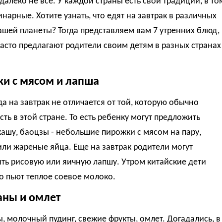
далеко не все. У каждой страны есть свои традиции, в то
инарные. Хотите узнать, что едят на завтрак в различных
ашей планеты? Тогда представляем вам 7 утренних блюд,
асто предлагают родители своим детям в разных странах
и с мясом и лапша
да на завтрак не отличается от той, которую обычно
сть в этой стране. То есть ребенку могут предложить
ашу, баоцзы - небольшие пирожки с мясом на пару,
ли жареные яйца. Еще на завтрак родители могут
ть рисовую или яичную лапшу. Утром китайские дети
о пьют теплое соевое молоко.
аны и омлет
, молочный пудинг, свежие фрукты, омлет. Догадались, в