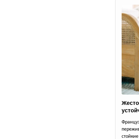
Жесто
устой
Францу
пережи
стойки