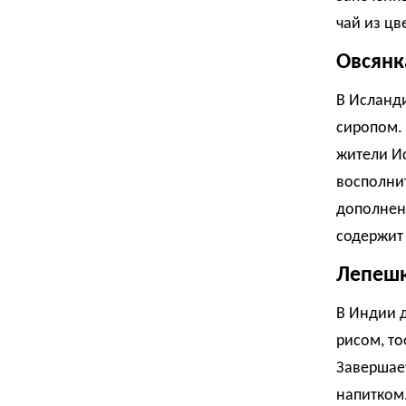
чай из цв
Овсянк
В Исланди
сиропом. 
жители И
восполнит
дополнени
содержит
Лепешк
В Индии д
рисом, то
Завершае
напитком