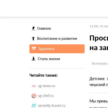
11:00, 31 м
Главное
Просн
Воспитание и развитие
на за
Здоровье
Стиль жизни
Источник 
Читайте также:
Детские 
чешский п
sg-news.ru
sg-chef.ru
Мы привык
serenity-travel.ru