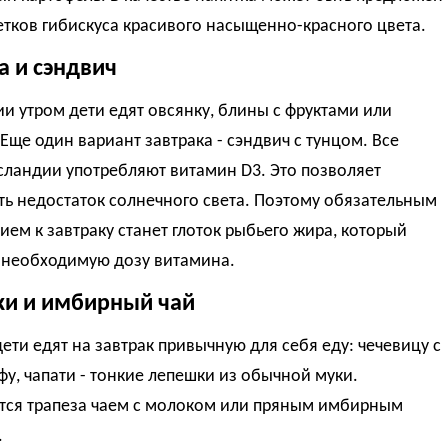
етков гибискуса красивого насыщенно-красного цвета.
а и сэндвич
и утром дети едят овсянку, блины с фруктами или
Еще один вариант завтрака - сэндвич с тунцом. Все
сландии употребляют витамин D3. Это позволяет
ь недостаток солнечного света. Поэтому обязательным
ем к завтраку станет глоток рыбьего жира, который
 необходимую дозу витамина.
и и имбирный чай
ети едят на завтрак привычную для себя еду: чечевицу с
фу, чапати - тонкие лепешки из обычной муки.
тся трапеза чаем с молоком или пряным имбирным
.