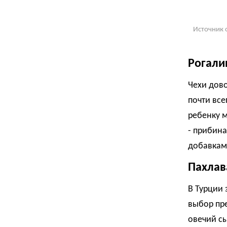
Источник 
Рогали
Чехи дово
почти все
ребенку 
- прибина
добавкам
Пахлав
В Турции 
выбор пр
овечий сы