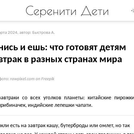
Серенити Дети
+
арта 2024
,
автор: Быстрова А.
ись и ешь: что готовят детям
втрак в разных странах мира
фото:
rawpixel.com on Freepik
завтраки со всех уголков планеты: китайские пирожки
рибиначек, индийские лепешки чапати.
ли есть на завтрак кашу, бутерброды или омлет, но так