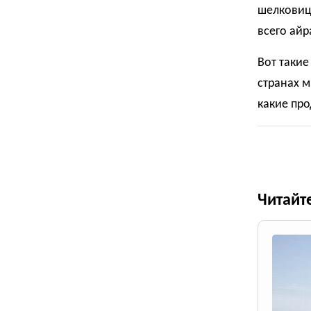
шелковицы
всего ай
Вот такие
странах м
какие про
Читайт