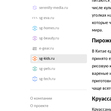
питаются 
числе кул
serenity-media.ru
уголках н
sg-eva.ru
которые ч
sg-homes.ru
мира.
sg-beauty.ru
Пирожк
e-gear.ru
В Китае е
принято е
sg-kids.ru
рисовую к
sg-pets.ru
вареные и
sg-tech.ru
приготови
чаще всег
Круасс
О компании
О проекте
Круассаны