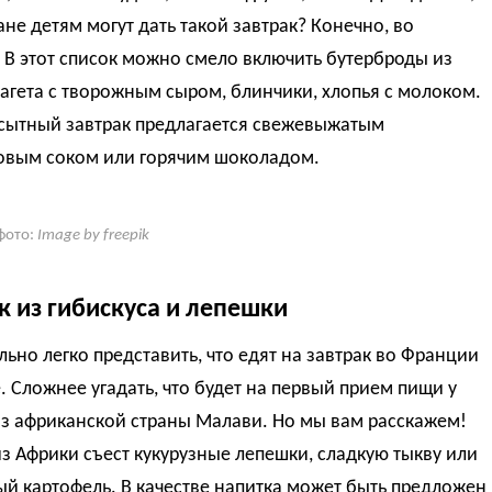
ане детям могут дать такой завтрак? Конечно, во
В этот список можно смело включить бутерброды из
агета с творожным сыром, блинчики, хлопья с молоком.
 сытный завтрак предлагается свежевыжатым
овым соком или горячим шоколадом.
фото:
Image by freepik
к из гибискуса и лепешки
ьно легко представить, что едят на завтрак во Франции
. Сложнее угадать, что будет на первый прием пищи у
из африканской страны Малави. Но мы вам расскажем!
з Африки съест кукурузные лепешки, сладкую тыкву или
й картофель. В качестве напитка может быть предложен