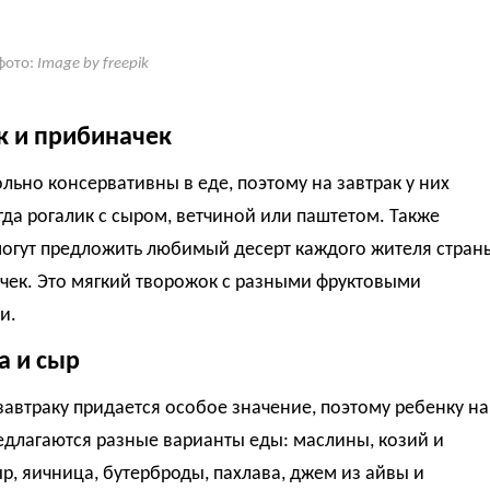
фото:
Image by freepik
к и прибиначек
льно консервативны в еде, поэтому на завтрак у них
гда рогалик с сыром, ветчиной или паштетом. Также
могут предложить любимый десерт каждого жителя стран
чек. Это мягкий творожок с разными фруктовыми
и.
а и сыр
завтраку придается особое значение, поэтому ребенку на
едлагаются разные варианты еды: маслины, козий и
р, яичница, бутерброды, пахлава, джем из айвы и