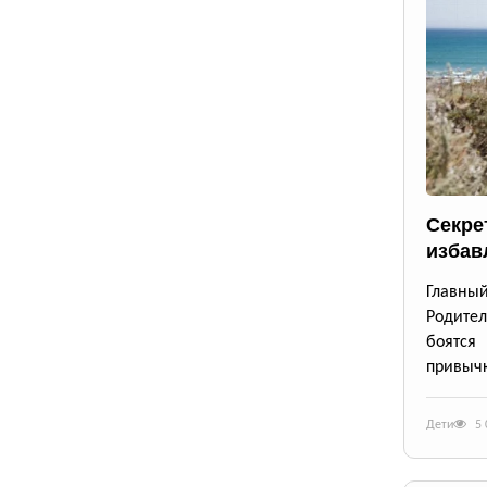
Секре
избав
Главны
Родител
боятся
привычк
Дети
5 