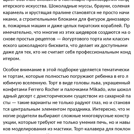
итерского искусства. Шоколадные муссы, брауни, соленая
карамель и хрустящая пралине становятся не просто начи
нками, а строительными блоками для фигурок динозавро
в, пожарных машин и даже целых пиратских кораблей. Пр
имечательно, что многие из этих шедевров создаются на о
снове простых рецептов — йогуртового торта или классич
еского шоколадного бисквита, что делает их доступными
даже для тех, кто не считает себя профессиональным конд
итером.
Особое внимание в этой подборке уделяется тематически
м тортам, которые полностью погружают ребенка в его л
юбимую вселенную. Торт в виде головы льва, украшенный
конфетами Ferrero Rocher и палочками Mikado, или шокол
адный десерт с доисторическим существом из сахарной па
сты — такие варианты не только радуют глаз, но и становя
тся центральным элементом праздника. Интересно, что м
ногие родители выбирают сложные многоярусные констр
укции, которые требуют не только умения печь, но и навы
ков моделирования из мастики. Торт-калавера для поклон