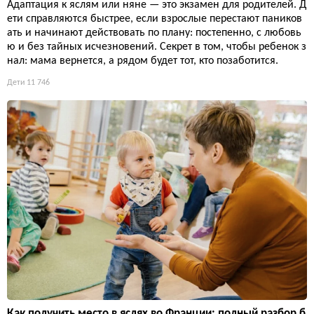
Адаптация к яслям или няне — это экзамен для родителей. Д
ети справляются быстрее, если взрослые перестают паников
ать и начинают действовать по плану: постепенно, с любовь
ю и без тайных исчезновений. Секрет в том, чтобы ребенок з
нал: мама вернется, а рядом будет тот, кто позаботится.
Дети
11 746
Как получить место в яслях во Франции: полный разбор б