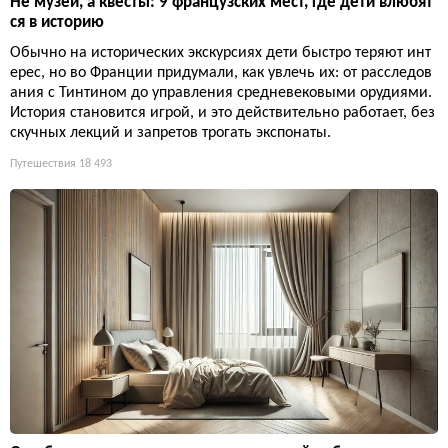
Не музеи, а квесты: 9 французских мест, где дети влюбят
ся в историю
Обычно на исторических экскурсиях дети быстро теряют инт
ерес, но во Франции придумали, как увлечь их: от расследов
ания с Тинтином до управления средневековыми орудиями.
История становится игрой, и это действительно работает, без
скучных лекций и запретов трогать экспонаты.
Путешествия
18 493