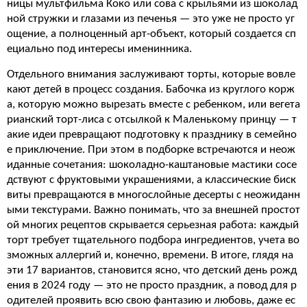
ницы мультфильма Коко или сова с крыльями из шоколад
ной стружки и глазами из печенья — это уже не просто уг
ощение, а полноценный арт-объект, который создается сп
ециально под интересы именинника.
Отдельного внимания заслуживают торты, которые вовле
кают детей в процесс создания. Бабочка из круглого корж
а, которую можно вырезать вместе с ребенком, или вегета
рианский торт-лиса с отсылкой к Маленькому принцу — т
акие идеи превращают подготовку к празднику в семейно
е приключение. При этом в подборке встречаются и неож
иданные сочетания: шоколадно-каштановые мастики сосе
дствуют с фруктовыми украшениями, а классические биск
виты превращаются в многослойные десерты с неожиданн
ыми текстурами. Важно понимать, что за внешней простот
ой многих рецептов скрывается серьезная работа: каждый
торт требует тщательного подбора ингредиентов, учета во
зможных аллергий и, конечно, времени. В итоге, глядя на
эти 17 вариантов, становится ясно, что детский день рожд
ения в 2024 году — это не просто праздник, а повод для р
одителей проявить всю свою фантазию и любовь, даже ес