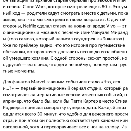
он вытащил из архивов старые сериалы про эвоков и мин
и-сериал Clone Wars, которые смотрели еще в 80-х. Это ум
ный ход — родители сядут смотреть вместе с детьми, пока
зывая, «вот что мы смотрели в твоем возрасте». С другой
стороны, Netflix сделал ставку на новинки вроде Vivo — эт
о анимационный мюзикл с песнями Лин-Мануэля Миранд
ы (того самого, который написал саундтрек к «Энканто»).
Уже по трейлеру видно, что это история про путешествие
обезьянки, которая хочет доставить песню до возлюбленн
ой умершего хозяина. С одной стороны сюжет простой, но
с другой — есть риск, что дети не поймут, почему там грус
тные моменты.
Для фанатов Marvel главным событием стало «Что, есл
и...?» — первый анимационный сериал студии, который ра
ссматривает альтернативные версии известных событий, н
апример, что было бы, если бы Пегги Картер вместо Стива
Роджерса приняла сыворотку суперсолдата. Каждый эпиз
од длится всего 30 минут, что удобно для вечернего просм
отра, и при этом он полностью соответствует канонам кин
овселенной, хотя и переворачивает все с ног на голову. Из