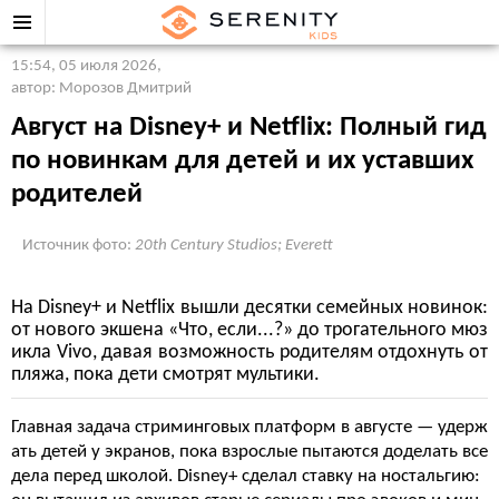
15:54, 05 июля 2026
,
автор: Морозов Дмитрий
Август на Disney+ и Netflix: Полный гид
по новинкам для детей и их уставших
родителей
Источник фото:
20th Century Studios; Everett
На Disney+ и Netflix вышли десятки семейных новинок:
от нового экшена «Что, если...?» до трогательного мюз
икла Vivo, давая возможность родителям отдохнуть от
пляжа, пока дети смотрят мультики.
Главная задача стриминговых платформ в августе — удерж
ать детей у экранов, пока взрослые пытаются доделать все
дела перед школой. Disney+ сделал ставку на ностальгию: