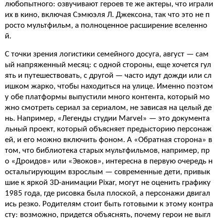
любопытного: озвучивают героев те же актеры, что играли
их в кино, включая Сэмюэля Л. Джексона, так что это не п
росто мультфильм, а полноценное расширение вселенно
й.
С точки зрения логистики семейного досуга, август — сам
ый напряженный месяц: с одной стороны, еще хочется гул
ять и путешествовать, с другой — часто идут дожди или сл
ишком жарко, чтобы находиться на улице. Именно поэтом
у обе платформы выпустили много контента, который мо
жно смотреть сериал за сериалом, не зависая на целый де
нь. Например, «Легенды студии Marvel» — это документа
льный проект, который объясняет предысторию персонаж
ей, и его можно включить фоном. А «Обратная сторона» в
том, что библиотека старых мультфильмов, например, пр
о «Дроидов» или «Эвоков», интересна в первую очередь н
остальгирующим взрослым — современные дети, привык
шие к яркой 3D-анимации Pixar, могут не оценить графику
1985 года, где рисовка была плоской, а персонажи двигал
ись резко. Родителям стоит быть готовыми к этому контра
сту: возможно, придется объяснять, почему герои не выгл