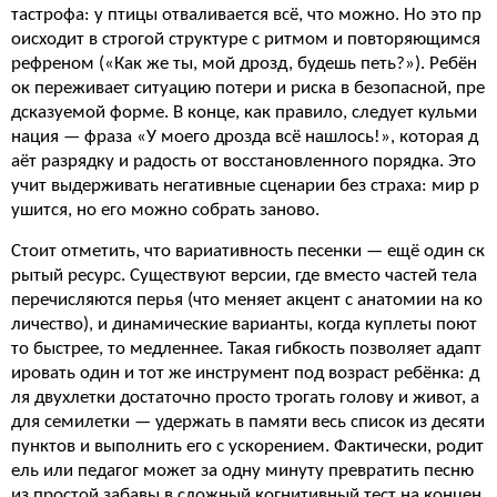
тастрофа: у птицы отваливается всё, что можно. Но это пр
оисходит в строгой структуре с ритмом и повторяющимся
рефреном («Как же ты, мой дрозд, будешь петь?»). Ребён
ок переживает ситуацию потери и риска в безопасной, пре
дсказуемой форме. В конце, как правило, следует кульми
нация — фраза «У моего дрозда всё нашлось!», которая д
аёт разрядку и радость от восстановленного порядка. Это
учит выдерживать негативные сценарии без страха: мир р
ушится, но его можно собрать заново.
Стоит отметить, что вариативность песенки — ещё один ск
рытый ресурс. Существуют версии, где вместо частей тела
перечисляются перья (что меняет акцент с анатомии на ко
личество), и динамические варианты, когда куплеты поют
то быстрее, то медленнее. Такая гибкость позволяет адапт
ировать один и тот же инструмент под возраст ребёнка: д
ля двухлетки достаточно просто трогать голову и живот, а
для семилетки — удержать в памяти весь список из десяти
пунктов и выполнить его с ускорением. Фактически, родит
ель или педагог может за одну минуту превратить песню
из простой забавы в сложный когнитивный тест на концен