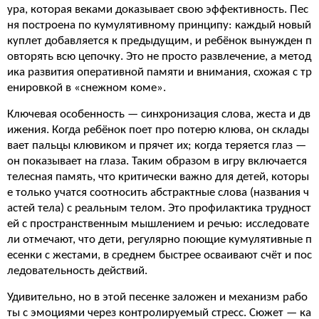
ура, которая веками доказывает свою эффективность. Пес
ня построена по кумулятивному принципу: каждый новый
куплет добавляется к предыдущим, и ребёнок вынужден п
овторять всю цепочку. Это не просто развлечение, а метод
ика развития оперативной памяти и внимания, схожая с тр
енировкой в «снежном коме».
Ключевая особенность — синхронизация слова, жеста и дв
ижения. Когда ребёнок поет про потерю клюва, он склады
вает пальцы клювиком и прячет их; когда теряется глаз —
он показывает на глаза. Таким образом в игру включается
телесная память, что критически важно для детей, которы
е только учатся соотносить абстрактные слова (названия ч
астей тела) с реальным телом. Это профилактика трудност
ей с пространственным мышлением и речью: исследовате
ли отмечают, что дети, регулярно поющие кумулятивные п
есенки с жестами, в среднем быстрее осваивают счёт и пос
ледовательность действий.
Удивительно, но в этой песенке заложен и механизм рабо
ты с эмоциями через контролируемый стресс. Сюжет — ка