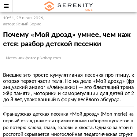
10:51, 29 июня 2026
,
автор: Ясный Борис
Почему «Мой дрозд» умнее, чем каж
ется: разбор детской песенки
Источник фото:
pixabay.com
Внешне это просто кумулятивная песенка про птицу, к
оторая теряет части тела. Но на деле «Мой дрозд» (фр
анцузский аналог «Алёнушки») — это блестящий трена
жёр памяти, моторики и саморегуляции для детей от 2
до 8 лет, упакованный в форму весёлого абсурда.
Французская детская песенка «Мой дрозд» (Mon merle) на
первый взгляд кажется примитивным набором куплетов п
ро потерю клюва, глаза, головы и хвоста. Однако за этой п
ростотой скрывается многослойная педагогическая структ