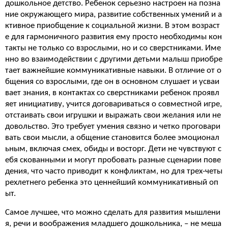
дошкольное детство. Ребенок серьезно настроен на позна
ние окружающего мира, развитие собственных умений и а
ктивное приобщение к социальной жизни. В этом возраст
е для гармоничного развития ему просто необходимы кон
такты не только со взрослыми, но и со сверстниками. Име
нно во взаимодействии с другими детьми малыш приобре
тает важнейшие коммуникативные навыки. В отличие от о
бщения со взрослыми, где он в основном слушает и усваи
вает знания, в контактах со сверстниками ребенок проявл
яет инициативу, учится договариваться о совместной игре,
отстаивать свои игрушки и выражать свои желания или не
довольство. Это требует умения связно и четко проговари
вать свои мысли, а общение становится более эмоционал
ьным, включая смех, обиды и восторг. Дети не чувствуют с
ебя скованными и могут пробовать разные сценарии пове
дения, что часто приводит к конфликтам, но для трех-четы
рехлетнего ребенка это ценнейший коммуникативный оп
ыт.
Самое лучшее, что можно сделать для развития мышлени
я, речи и воображения младшего дошкольника, – не меша