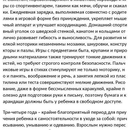
ры со спортинвентарем, такими как мячи, обручи и скакал
ки. Ежедневная зарядка, выполняемая совместно с родите
лями в игровой форме без принуждения, укрепляет мыше
чный аппарат и улучшает координацию. Домашний спорти
вный уголок со шведской стенкой, канатом и кольцами от
лично развивает гибкость и выносливость. Для развития м
елкой моторики незаменимы мозаики, шнуровки, констру
кторы и пазлы. Игры с предметами быта, крупами и приро
дными материалами также тренируют тонкие движения к
истей, но требуют строгого контроля безопасности. Пальч
иковые игры в стихах стимулируют не только моторику, н
о и память, воображение и речь, а занятия лепкой из плас
тилина или теста совершенствуют мелкие движения. Рисо
вание, даже в форме бессмысленных каракулей, крайне п
олезно для подготовки руки к письму, поэтому бумага и к
арандаши должны быть у ребенка в свободном доступе.
Три-четыре года – крайне благоприятный период для приу
чения ребенка к самостоятельности в уходе за собой: прич
есыванию, умыванию и одеванию. Взрослым нужно перес