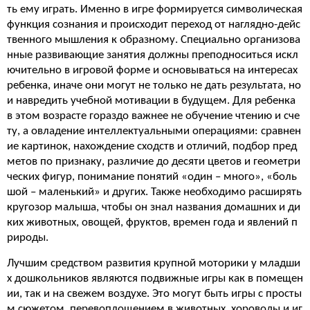
ть ему играть. Именно в игре формируется символическая
функция сознания и происходит переход от наглядно-дейс
твенного мышления к образному. Специально организова
нные развивающие занятия должны преподноситься искл
ючительно в игровой форме и основываться на интересах
ребенка, иначе они могут не только не дать результата, но
и навредить учебной мотивации в будущем. Для ребенка
в этом возрасте гораздо важнее не обучение чтению и сче
ту, а овладение интеллектуальными операциями: сравнен
ие картинок, нахождение сходств и отличий, подбор пред
метов по признаку, различие до десяти цветов и геометри
ческих фигур, понимание понятий «один – много», «боль
шой – маленький» и других. Также необходимо расширять
кругозор малыша, чтобы он знал названия домашних и ди
ких животных, овощей, фруктов, времен года и явлений п
рироды.
Лучшим средством развития крупной моторики у младши
х дошкольников являются подвижные игры как в помещен
ии, так и на свежем воздухе. Это могут быть игры с просты
м сюжетом, перевоплощением в животных, хороводы и иг