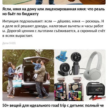
Ясли, няня на дому или лицензированная няня: что реаль
но бьёт по бюджету
Интуиция подсказывает: ясли — дёшево, няня — роскошь. Н
а деле всё решают доходы, налоговые вычеты и часы работ
ы. Дорогой ценник с льготами съёживается, а скромный счёт
в яслях вырастает.
Дети
3 031
50+ вещей для идеального road trip с детьми: полный че