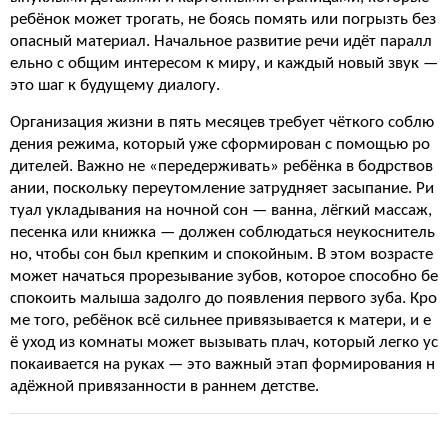
ребёнок может трогать, не боясь помять или погрызть без
опасный материал. Начальное развитие речи идёт паралл
ельно с общим интересом к миру, и каждый новый звук —
это шаг к будущему диалогу.
Организация жизни в пять месяцев требует чёткого соблю
дения режима, который уже сформирован с помощью ро
дителей. Важно не «передерживать» ребёнка в бодрствов
ании, поскольку переутомление затрудняет засыпание. Ри
туал укладывания на ночной сон — ванна, лёгкий массаж,
песенка или книжка — должен соблюдаться неукоснитель
но, чтобы сон был крепким и спокойным. В этом возрасте
может начаться прорезывание зубов, которое способно бе
спокоить малыша задолго до появления первого зуба. Кро
ме того, ребёнок всё сильнее привязывается к матери, и е
ё уход из комнаты может вызывать плач, который легко ус
покаивается на руках — это важный этап формирования н
адёжной привязанности в раннем детстве.