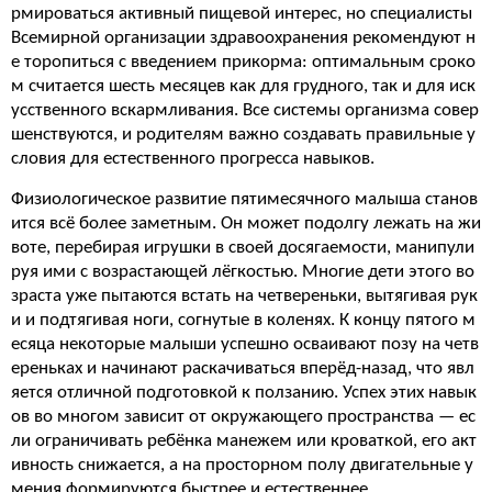
рмироваться активный пищевой интерес, но специалисты
Всемирной организации здравоохранения рекомендуют н
е торопиться с введением прикорма: оптимальным сроко
м считается шесть месяцев как для грудного, так и для иск
усственного вскармливания. Все системы организма совер
шенствуются, и родителям важно создавать правильные у
словия для естественного прогресса навыков.
Физиологическое развитие пятимесячного малыша станов
ится всё более заметным. Он может подолгу лежать на жи
воте, перебирая игрушки в своей досягаемости, манипули
руя ими с возрастающей лёгкостью. Многие дети этого во
зраста уже пытаются встать на четвереньки, вытягивая рук
и и подтягивая ноги, согнутые в коленях. К концу пятого м
есяца некоторые малыши успешно осваивают позу на четв
ереньках и начинают раскачиваться вперёд-назад, что явл
яется отличной подготовкой к ползанию. Успех этих навык
ов во многом зависит от окружающего пространства — ес
ли ограничивать ребёнка манежем или кроваткой, его акт
ивность снижается, а на просторном полу двигательные у
мения формируются быстрее и естественнее.