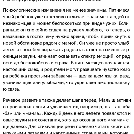
Психологические изменения не менее значимы. Пятимеся
чный ребёнок уже отчётливо отличает знакомых людей от
незнакомцев и может беспокоиться при виде чужих. Если
раньше он спокойно сидел на руках у любого, то теперь, о
казавшись в гостях, ему нужно время, чтобы привыкнуть к
новой обстановке рядом с мамой. Он уже не просто улыб
ается, а способен выражать радость в ответ на смешные р
ожицы и звуки, начинает осваивать спектр эмоций: от рад
ости до беспокойства и страха. В пять месяцев появляется
настоящий смех, и родители могут развивать чувство юмо
ра ребёнка простыми забавами — щелканьем языка, разд
уванием щёк или улыбками, что укрепляет эмоциональну
ю связь.
Речевое развитие также делает шаг вперёд. Малыш активн
о произносит слоги и удваивает их, например, «та-та», «ба
-ба» или «ма-ма». Каждый день в его лепете появляются н
овые звуки и их сочетания, хотя до осознанного «мама» е
щё далеко. Для стимуляции речи полезно читать книги с в
ыпуклыми деталями и картонными страницами, которые