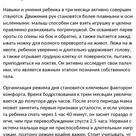
Навыки и умения ребенка в три месяца активно совершен
ствуются. Движения рук становятся более плавными и осм
ысленными: малыш способен сам взять игрушку и целена
правленно размахивать погремушкой. Он осваивает перев
ороты со спины на бок и обратно, а также пытается закид
ывать ножку для полного переворота на живот. Лежа на ж
ивоте, ребенок уверенно и длительно удерживает голову,
а также отрывает грудную клетку от поверхности, пытаясь
приподняться на локтях. Он активно исследует свои пальч
ики, что является важным этапом познания собственного
тела.
Организация режима дня становится ключевым фактором
комфорта. Время бодрствования к трем месяцам увеличи
вается до полутора-двух часов. После этого периода мама
может заметить первые признаки усталости, и если уложи
ть ребенка спать через 1 час 40 минут, он заснет гораздо л
егче, чем при перевозбуждении спустя 2,5 часа. Нервная с
истема малыша еще не приспособлена к длительным нагр
узкам, поэтому режим крайне важен. Стоит учитывать, чт