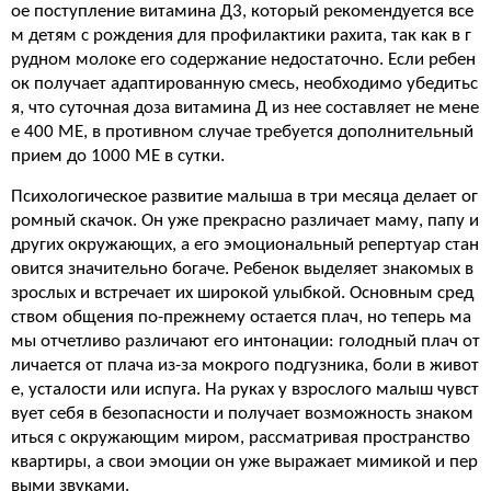
ое поступление витамина Д3, который рекомендуется все
м детям с рождения для профилактики рахита, так как в г
рудном молоке его содержание недостаточно. Если ребен
ок получает адаптированную смесь, необходимо убедитьс
я, что суточная доза витамина Д из нее составляет не мене
е 400 МЕ, в противном случае требуется дополнительный
прием до 1000 МЕ в сутки.
Психологическое развитие малыша в три месяца делает ог
ромный скачок. Он уже прекрасно различает маму, папу и
других окружающих, а его эмоциональный репертуар стан
овится значительно богаче. Ребенок выделяет знакомых в
зрослых и встречает их широкой улыбкой. Основным сред
ством общения по-прежнему остается плач, но теперь ма
мы отчетливо различают его интонации: голодный плач от
личается от плача из-за мокрого подгузника, боли в живот
е, усталости или испуга. На руках у взрослого малыш чувст
вует себя в безопасности и получает возможность знаком
иться с окружающим миром, рассматривая пространство
квартиры, а свои эмоции он уже выражает мимикой и пер
выми звуками.