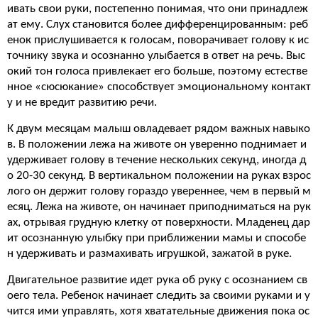
ивать свои руки, постепенно понимая, что они принадлеж
ат ему. Слух становится более дифференцированным: реб
енок прислушивается к голосам, поворачивает голову к ис
точнику звука и осознанно улыбается в ответ на речь. Выс
окий тон голоса привлекает его больше, поэтому естестве
нное «сюсюкание» способствует эмоциональному контакт
у и не вредит развитию речи.
К двум месяцам малыш овладевает рядом важных навыко
в. В положении лежа на животе он уверенно поднимает и
удерживает голову в течение нескольких секунд, иногда д
о 20-30 секунд. В вертикальном положении на руках взрос
лого он держит голову гораздо увереннее, чем в первый м
есяц. Лежа на животе, он начинает приподниматься на рук
ах, отрывая грудную клетку от поверхности. Младенец дар
ит осознанную улыбку при приближении мамы и способе
н удерживать и размахивать игрушкой, зажатой в руке.
Двигательное развитие идет рука об руку с осознанием св
оего тела. Ребенок начинает следить за своими руками и у
чится ими управлять, хотя хватательные движения пока ос