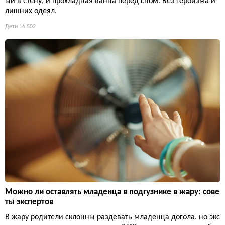
ый в стену, и прохладная ванна перед сном. Без героизма и
лишних одеял.
Дети
16 502
Можно ли оставлять младенца в подгузнике в жару: сове
ты экспертов
В жару родители склонны раздевать младенца догола, но экс