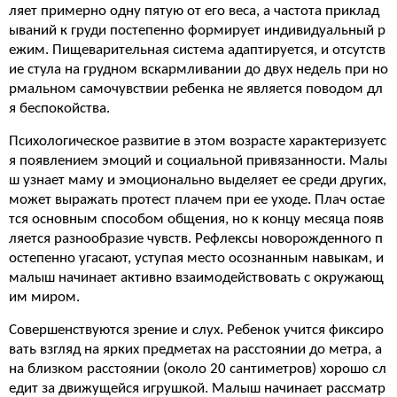
ляет примерно одну пятую от его веса, а частота приклад
ываний к груди постепенно формирует индивидуальный р
ежим. Пищеварительная система адаптируется, и отсутств
ие стула на грудном вскармливании до двух недель при но
рмальном самочувствии ребенка не является поводом дл
я беспокойства.
Психологическое развитие в этом возрасте характеризуетс
я появлением эмоций и социальной привязанности. Малы
ш узнает маму и эмоционально выделяет ее среди других,
может выражать протест плачем при ее уходе. Плач остае
тся основным способом общения, но к концу месяца появ
ляется разнообразие чувств. Рефлексы новорожденного п
остепенно угасают, уступая место осознанным навыкам, и
малыш начинает активно взаимодействовать с окружающ
им миром.
Совершенствуются зрение и слух. Ребенок учится фиксиро
вать взгляд на ярких предметах на расстоянии до метра, а
на близком расстоянии (около 20 сантиметров) хорошо сл
едит за движущейся игрушкой. Малыш начинает рассматр