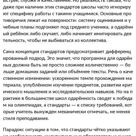
ыстрее, глубже и качественнее. Но реальность такова, что
даже при наличии этих стандартов школы часто игнориру
ют специфику работы с такими учащимися. Основные про
тиворечия лежат на поверхности: систему оценивания и у
чебные планы подгоняют под среднего ученика, а одарённ
ый ребёнок либо скучает, либо начинает имитировать дея
тельность, чтобы не выбиваться из коллектива.
Сама концепция стандартов предусматривает дифференц
ированный подход. Это значит, что программа для одарён
ных должна быть не просто сложнее количественно — бо
льше домашних заданий или объёмнее тексты. Речь о каче
ственном изменении: ускоренном темпе прохождения ма
териала, углублённом изучении предметов, развитии крит
ического мышления и исследовательских навыков. Но на п
рактике в большинстве школ одарённость сводят к победа
м на олимпиадах, а стандарты — к списку требований, кот
орые учитель вынужден механически отмечать, не меняя
стиля преподавания.
Парадокс ситуации в том, что стандарты чётко указывают