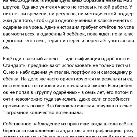
на необходимость индивидуальных образовательных мар
шрутов. Однако учителя часто не готовы к такой работе. У
них нет ни времени, ни ресурсов, ни методической поддер
жки для того, чтобы для одного ученика в классе менять с
одержание урока. Администрация требует отчётов по успе
ваемости всех, а одарённый ребёнок, пока ждёт, пока клас
с догонит его темп, теряет интерес и перестаёт учиться вов
се.
Ещё один важный аспект — идентификация одарённости.
Стандарты предписывают использовать не только тесты I
Q, но и наблюдения учителей, портфолио и самооценку р
ебёнка. На деле же часто ориентируются на результаты ед
инственного тестирования в начальной школе. Если ребён
ок не попал в «группу одарённых» в семь лет, его потом п
очти невозможно туда зачислить, даже если способности
проявились позже. Эта бюрократическая ловушка отсекае
т огромное количество потенциала.
Собственное наблюдение из практики: когда школа всё же
берётся за выполнение стандартов, а не профанацию, резу