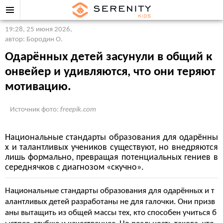
19:28, 25 июня 2026
,
автор: Бородин О.
Одарённых детей засунули в общий к
онвейер и удивляются, что они теряют
мотивацию.
Источник фото:
freepik.com
Национальные стандарты образования для одарённы
х и талантливых учеников существуют, но внедряются
лишь формально, превращая потенциальных гениев в
середнячков с диагнозом «скучно».
Национальные стандарты образования для одарённых и т
алантливых детей разработаны не для галочки. Они призв
аны вытащить из общей массы тех, кто способен учиться б