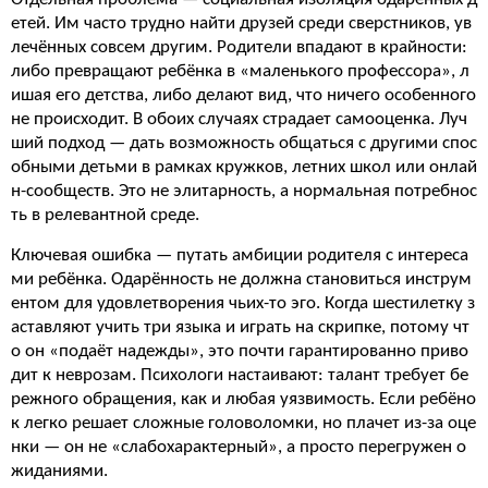
етей. Им часто трудно найти друзей среди сверстников, ув
лечённых совсем другим. Родители впадают в крайности:
либо превращают ребёнка в «маленького профессора», л
ишая его детства, либо делают вид, что ничего особенного
не происходит. В обоих случаях страдает самооценка. Луч
ший подход — дать возможность общаться с другими спос
обными детьми в рамках кружков, летних школ или онлай
н-сообществ. Это не элитарность, а нормальная потребнос
ть в релевантной среде.
Ключевая ошибка — путать амбиции родителя с интереса
ми ребёнка. Одарённость не должна становиться инструм
ентом для удовлетворения чьих-то эго. Когда шестилетку з
аставляют учить три языка и играть на скрипке, потому чт
о он «подаёт надежды», это почти гарантированно приво
дит к неврозам. Психологи настаивают: талант требует бе
режного обращения, как и любая уязвимость. Если ребёно
к легко решает сложные головоломки, но плачет из-за оце
нки — он не «слабохарактерный», а просто перегружен о
жиданиями.