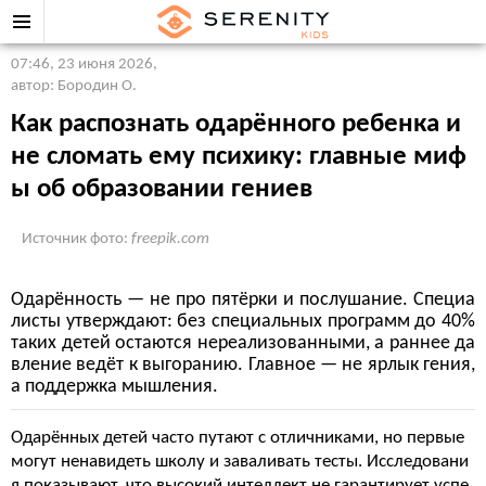
07:46, 23 июня 2026
,
автор: Бородин О.
Как распознать одарённого ребенка и
не сломать ему психику: главные миф
ы об образовании гениев
Источник фото:
freepik.com
Одарённость — не про пятёрки и послушание. Специа
листы утверждают: без специальных программ до 40%
таких детей остаются нереализованными, а раннее да
вление ведёт к выгоранию. Главное — не ярлык гения,
а поддержка мышления.
Одарённых детей часто путают с отличниками, но первые
могут ненавидеть школу и заваливать тесты. Исследовани
я показывают, что высокий интеллект не гарантирует успе