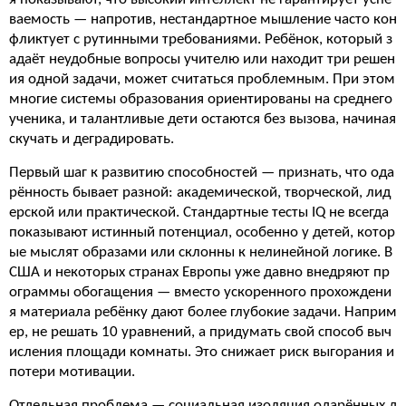
ваемость — напротив, нестандартное мышление часто кон
фликтует с рутинными требованиями. Ребёнок, который з
адаёт неудобные вопросы учителю или находит три решен
ия одной задачи, может считаться проблемным. При этом
многие системы образования ориентированы на среднего
ученика, и талантливые дети остаются без вызова, начиная
скучать и деградировать.
Первый шаг к развитию способностей — признать, что ода
рённость бывает разной: академической, творческой, лид
ерской или практической. Стандартные тесты IQ не всегда
показывают истинный потенциал, особенно у детей, котор
ые мыслят образами или склонны к нелинейной логике. В
США и некоторых странах Европы уже давно внедряют пр
ограммы обогащения — вместо ускоренного прохождени
я материала ребёнку дают более глубокие задачи. Наприм
ер, не решать 10 уравнений, а придумать свой способ выч
исления площади комнаты. Это снижает риск выгорания и
потери мотивации.
Отдельная проблема — социальная изоляция одарённых д