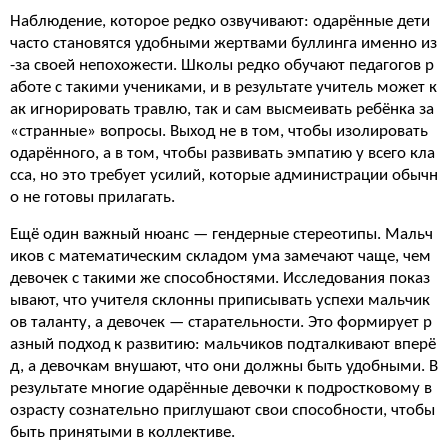
Наблюдение, которое редко озвучивают: одарённые дети
часто становятся удобными жертвами буллинга именно из
-за своей непохожести. Школы редко обучают педагогов р
аботе с такими учениками, и в результате учитель может к
ак игнорировать травлю, так и сам высмеивать ребёнка за
«странные» вопросы. Выход не в том, чтобы изолировать
одарённого, а в том, чтобы развивать эмпатию у всего кла
сса, но это требует усилий, которые администрации обычн
о не готовы прилагать.
Ещё один важный нюанс — гендерные стереотипы. Мальч
иков с математическим складом ума замечают чаще, чем
девочек с такими же способностями. Исследования показ
ывают, что учителя склонны приписывать успехи мальчик
ов таланту, а девочек — старательности. Это формирует р
азный подход к развитию: мальчиков подталкивают вперё
д, а девочкам внушают, что они должны быть удобными. В
результате многие одарённые девочки к подростковому в
озрасту сознательно приглушают свои способности, чтобы
быть принятыми в коллективе.