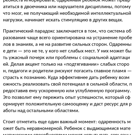
ребность игнорировать, одаренный ребенок может превр
атиться в двоечника или нарушителя дисциплины, потому
что мозг, не получающий необходимой интеллектуальной
нагрузки, начинает искать стимуляцию в других вещах.
Практический парадокс заключается в том, что система об
разования чаще всего ориентирована на устранение пробе
лов в знаниях, а не на развитие сильных сторон. Одаренны
е дети — это не те, у кого нет слабых мест. У них может бы
ть ужасный почерк или проблемы с социальной адаптаци
ей. Делая акцент только на «подтягивании» слабых сторо
н, педагоги и родители рискуют погасить главное пламя —
страсть к познанию. Куда эффективнее дать ребенку возм
ожность реализовать свой потенциал в сильной области, п
редоставив ему ускоренную или углубленную программу.
Это позволит ему пережить опыт успешности, который сф
ормирует положительную самооценку и даст ресурс для р
аботы над остальными областями.
Стоит отметить еще один важный момент: одаренность м
ожет быть неравномерной. Ребенок с выдающимися мате