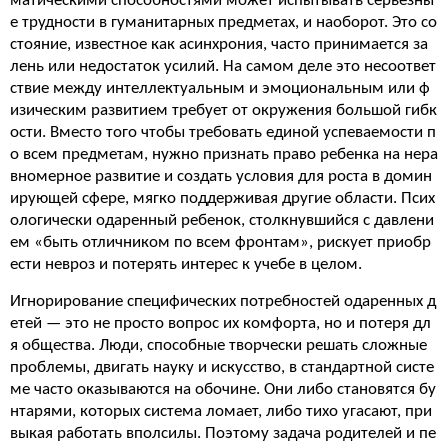
матическими способностями может испытывать серьезны
е трудности в гуманитарных предметах, и наоборот. Это со
стояние, известное как асинхрония, часто принимается за
лень или недостаток усилий. На самом деле это несоответ
ствие между интеллектуальным и эмоциональным или ф
изическим развитием требует от окружения большой гибк
ости. Вместо того чтобы требовать единой успеваемости п
о всем предметам, нужно признать право ребенка на нера
вномерное развитие и создать условия для роста в домин
ирующей сфере, мягко поддерживая другие области. Псих
ологически одаренный ребенок, столкнувшийся с давлени
ем «быть отличником по всем фронтам», рискует приобр
ести невроз и потерять интерес к учебе в целом.
Игнорирование специфических потребностей одаренных д
етей — это не просто вопрос их комфорта, но и потеря дл
я общества. Люди, способные творчески решать сложные
проблемы, двигать науку и искусство, в стандартной систе
ме часто оказываются на обочине. Они либо становятся бу
нтарями, которых система ломает, либо тихо угасают, при
выкая работать вполсилы. Поэтому задача родителей и пе