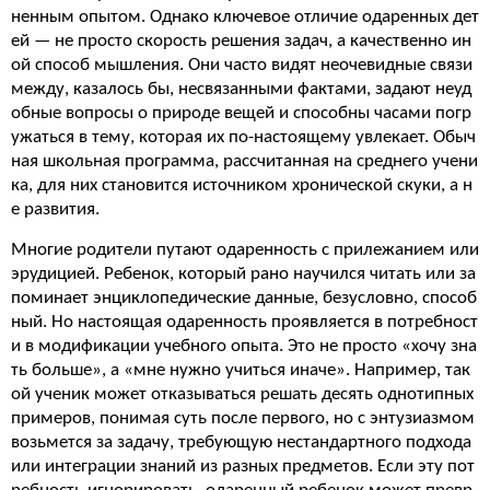
ненным опытом. Однако ключевое отличие одаренных дет
ей — не просто скорость решения задач, а качественно ин
ой способ мышления. Они часто видят неочевидные связи
между, казалось бы, несвязанными фактами, задают неуд
обные вопросы о природе вещей и способны часами погр
ужаться в тему, которая их по-настоящему увлекает. Обыч
ная школьная программа, рассчитанная на среднего учени
ка, для них становится источником хронической скуки, а н
е развития.
Многие родители путают одаренность с прилежанием или
эрудицией. Ребенок, который рано научился читать или за
поминает энциклопедические данные, безусловно, способ
ный. Но настоящая одаренность проявляется в потребност
и в модификации учебного опыта. Это не просто «хочу зна
ть больше», а «мне нужно учиться иначе». Например, так
ой ученик может отказываться решать десять однотипных
примеров, понимая суть после первого, но с энтузиазмом
возьмется за задачу, требующую нестандартного подхода
или интеграции знаний из разных предметов. Если эту пот