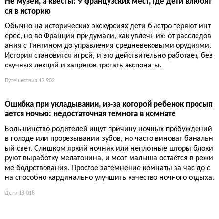
Как подготовить ребенка к яслям или няне: адаптация бе
з слез
Адаптация к яслям или няне — это экзамен для родителей. Д
ети справляются быстрее, если взрослые перестают паников
ать и начинают действовать по плану: постепенно, с любовь
ю и без тайных исчезновений. Секрет в том, чтобы ребенок з
нал: мама вернется, а рядом будет тот, кто позаботится.
Дети
11 179