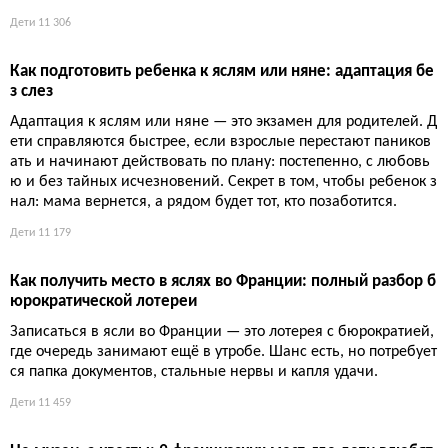
Ясли или няня: что выбрать для ребенка? Сравниваем сто
имость, социализацию и гибкость ухода
Идеального варианта нет: ясли экономят бюджет и дают кол
лектив, но требуют подстраиваться под график, а няня предл
агает домашний уход и гибкость, но бьет по кошельку. Выбо
р зависит от возраста и потребностей семьи.
Дети
11 306