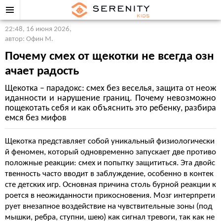
22:48, 16 июня 2026
,
автор: Офин М.
Почему смех от щекотки не всегда озн
ачает радость
Щекотка – парадокс: смех без веселья, защита от неож
иданности и нарушение границ. Почему невозможно
пощекотать себя и как объяснить это ребенку, разбира
емся без мифов
Щекотка представляет собой уникальный физиологически
й феномен, который одновременно запускает две противо
положные реакции: смех и попытку защититься. Эта двойс
твенность часто вводит в заблуждение, особенно в контек
сте детских игр. Основная причина столь бурной реакции к
роется в неожиданности прикосновения. Мозг интерпрети
рует внезапное воздействие на чувствительные зоны (под
мышки, ребра, ступни, шею) как сигнал тревоги, так как не