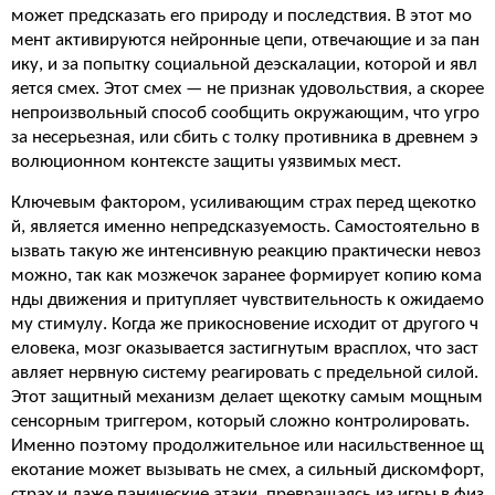
может предсказать его природу и последствия. В этот мо
мент активируются нейронные цепи, отвечающие и за пан
ику, и за попытку социальной деэскалации, которой и явл
яется смех. Этот смех — не признак удовольствия, а скорее
непроизвольный способ сообщить окружающим, что угро
за несерьезная, или сбить с толку противника в древнем э
волюционном контексте защиты уязвимых мест.
Ключевым фактором, усиливающим страх перед щекотко
й, является именно непредсказуемость. Самостоятельно в
ызвать такую же интенсивную реакцию практически невоз
можно, так как мозжечок заранее формирует копию кома
нды движения и притупляет чувствительность к ожидаемо
му стимулу. Когда же прикосновение исходит от другого ч
еловека, мозг оказывается застигнутым врасплох, что заст
авляет нервную систему реагировать с предельной силой.
Этот защитный механизм делает щекотку самым мощным
сенсорным триггером, который сложно контролировать.
Именно поэтому продолжительное или насильственное щ
екотание может вызывать не смех, а сильный дискомфорт,
страх и даже панические атаки, превращаясь из игры в физ