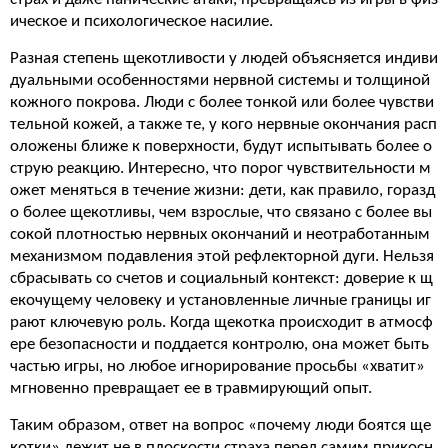
ическое и психологическое насилие.
Разная степень щекотливости у людей объясняется индиви
дуальными особенностями нервной системы и толщиной
кожного покрова. Люди с более тонкой или более чувстви
тельной кожей, а также те, у кого нервные окончания расп
оложены ближе к поверхности, будут испытывать более о
струю реакцию. Интересно, что порог чувствительности м
ожет меняться в течение жизни: дети, как правило, горазд
о более щекотливы, чем взрослые, что связано с более вы
сокой плотностью нервных окончаний и неотработанным
механизмом подавления этой рефлекторной дуги. Нельзя
сбрасывать со счетов и социальный контекст: доверие к щ
екочущему человеку и установленные личные границы иг
рают ключевую роль. Когда щекотка происходит в атмосф
ере безопасности и поддается контролю, она может быть
частью игры, но любое игнорирование просьбы «хватит»
мгновенно превращает ее в травмирующий опыт.
Таким образом, ответ на вопрос «почему люди боятся ще
котки» лежит не в плоскости страха перед самим прикосн