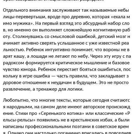
Отдельного внимания заслуживают так называемые небы
лицы-перевертыши, вроде про деревню, которая «ехала м
имо мужика». На первый взгляд это абсурдный набор сло
в, но именно он выполняет сложнейшую когнитивную раб
оту. Столкнувшись со смысловой ошибкой, детский мозг н
ачинает активно сверять услышанное с уже известной реа
льностью. Ребенок интуитивно понимает, что вороны не в
арят кашу, а лошади не летают по небу. Через эту игру с па
радоксом формируется критическое мышление и базовое
чувство юмора. Ребенок перестает бояться ошибиться, пос
кольку в игре ошибка — часть правила, что закладывает з
доровое отношение к неудачам в будущем. Это не просто
развлечение, а тренажер для логики.
Любопытно, что многие тексты, которые сегодня считаютс
я народными, на самом деле имеют авторское происхожд
ение. Стихи про «Серенького котика» или классические «Р
ельсы-рельсы» появились не в крестьянских избах, а были
написаны профессиональными поэтами в советское врем
я. Однако они настолько органично вписались в повседнев