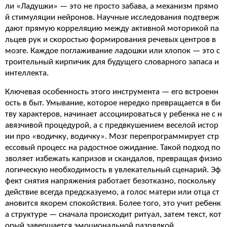
ли «Ладушки» — это не просто забава, а механизм прямо
й стимуляции нейронов. Научные исследования подтверж
дают прямую корреляцию между активной моторикой па
льцев рук и скоростью формирования речевых центров в
мозге. Каждое поглаживание ладошки или хлопок — это с
троительный кирпичик для будущего словарного запаса и
интеллекта.
Ключевая особенность этого инструмента — его встроенн
ость в быт. Умывание, которое нередко превращается в би
тву характеров, начинает ассоциироваться у ребенка не с н
авязчивой процедурой, а с предвкушением веселой истор
ии про «водичку, водичку». Мозг перепрограммирует стр
ессовый процесс на радостное ожидание. Такой подход по
зволяет избежать капризов и скандалов, превращая физио
логическую необходимость в увлекательный сценарий. Эф
фект снятия напряжения работает безотказно, поскольку
действие всегда предсказуемо, а голос матери или отца ст
ановится якорем спокойствия. Более того, это учит ребенк
а структуре — сначала происходит ритуал, затем текст, кот
орый завершается эмоциональной разрядкой.