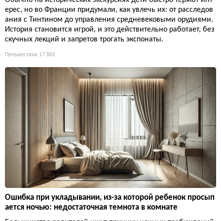
Обычно на исторических экскурсиях дети быстро теряют инт
ерес, но во Франции придумали, как увлечь их: от расследов
ания с Тинтином до управления средневековыми орудиями.
История становится игрой, и это действительно работает, без
скучных лекций и запретов трогать экспонаты.
Путешествия
17 862
Ошибка при укладывании, из-за которой ребенок просып
ается ночью: недостаточная темнота в комнате