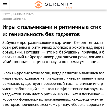
21:21, 14 июня 2026
,
автор: Офин М.
Игры с пальчиками и ритмичные стих
и: гениальность без гаджетов
Забудьте про развивающие карточки. Секрет гениальн
ости ребенка в ритмичных хлопках и хохоте над перев
ертышами. Потешки — это не бабушкины причуды, а б
езотказный нейротренажер для запуска речи, логики и
убийственная вакцина от скуки во время умывания.
В век цифровых технологий, когда развитие младенцев всё
чаще перекладывают на планшеты с интерактивными прог
раммами, существует проверенный тысячелетиями инстр
умент, работающий значительно эффективнее хитроумны
х гаджетов. Речь идет о ритмичных стишках и пестушках —
коротких фольклорных произведениях, каждое движение
в которых подчинено жесткому ритму. «Сорока-ворона» и