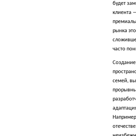
будет зам
клиента —
премиальн
рынка эт
сложившей
часто пон
Создание 
простран
семей, вы
прорывны
разработч
адаптация
Например,
отечеств
неизбежно