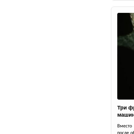
Три ф
маши
Вместо 
после о