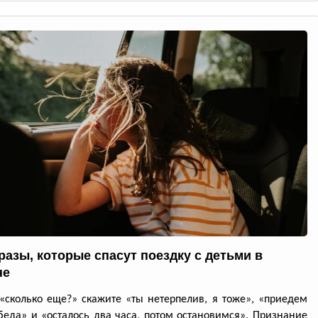
разы, которые спасут поездку с детьми в
не
«сколько еще?» скажите «ты нетерпелив, я тоже», «приедем
беда» и «осталось два часа, потом остановимся». Признание