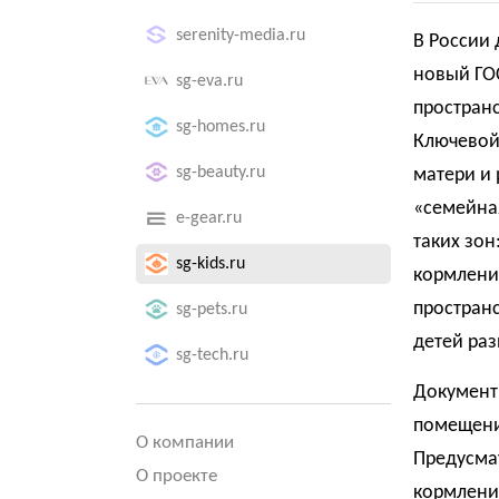
serenity-media.ru
В России 
новый ГО
sg-eva.ru
пространс
sg-homes.ru
Ключевой
sg-beauty.ru
матери и
«семейная
e-gear.ru
таких зон
sg-kids.ru
кормлени
пространс
sg-pets.ru
детей раз
sg-tech.ru
Документ 
помещени
О компании
Предусма
О проекте
кормления