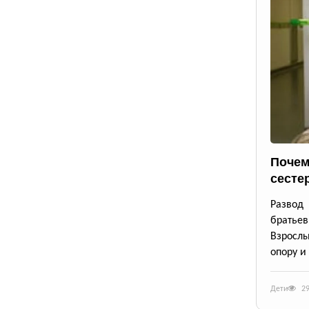
Почем
сесте
Развод
братьев
Взрослы
опору и
Дети
2