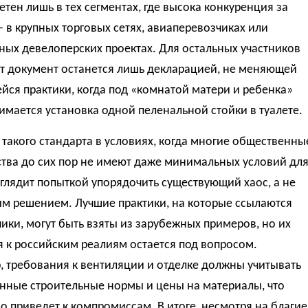
етен лишь в тех сегментах, где высока конкуренция за
 в крупных торговых сетях, авиаперевозчиках или
ых девелоперских проектах. Для остальных участников
от документ останется лишь декларацией, не меняющей
ся практики, когда под «комнатой матери и ребенка»
имается установка одной пеленальной стойки в туалете.
такого стандарта в условиях, когда многие общественны
ства до сих пор не имеют даже минимальных условий дл
глядит попыткой упорядочить существующий хаос, а не
м решением. Лучшие практики, на которые ссылаются
ики, могут быть взяты из зарубежных примеров, но их
 к российским реалиям остается под вопросом.
 требования к вентиляции и отделке должны учитывать
енные строительные нормы и цены на материалы, что
 приведет к компромиссам. В итоге, несмотря на благие