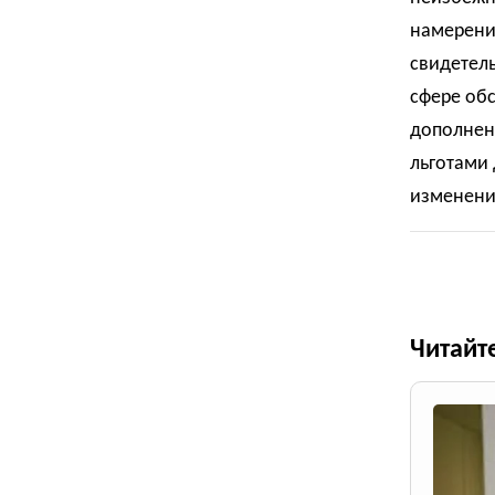
намерени
свидетел
сфере обс
дополнен
льготами 
изменение
Читайт