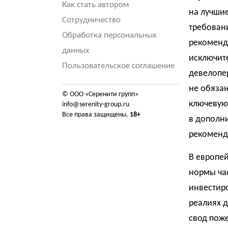
Как стать автором
на лучшие
Сотрудничество
требовани
Обработка персональных
рекоменд
данных
исключите
Пользовательское соглашение
девелопер
не обязан
© ООО «Серенити групп»
ключевую
info@serenity-group.ru
Все права защищены.
18+
в дополни
рекоменд
В европей
нормы час
инвестиро
реалиях 
свод поже