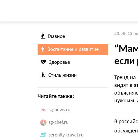
23:58, 13 и
Главное
“Мам
Воспитание и развитие
если
Здоровье
Стиль жизни
Тренд на 
видят в э
объясняют
Читайте также:
нужным. 
sg-news.ru
В россий
sg-chef.ru
обсужден
serenity-travel.ru