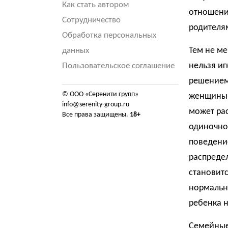
Как стать автором
отношени
Сотрудничество
родителя
Обработка персональных
Тем не ме
данных
нельзя иг
Пользовательское соглашение
решением 
© ООО «Серенити групп»
женщины н
info@serenity-group.ru
может рас
Все права защищены.
18+
одиночног
поведение
распредел
становит
нормальн
ребенка н
Семейные