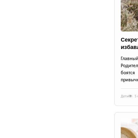
Секре
избав
Главны
Родител
боятся
привычк
Дети
5 