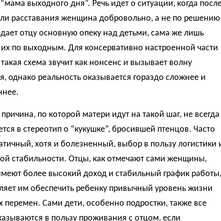
“мама выходного дня”. Речь идет о ситуации, когда посл
или расставания женщина добровольно, а не по решению
едает отцу основную опеку над детьми, сама же лишь
 их по выходным. Для консервативно настроенной части
такая схема звучит как нонсенс и вызывает волну
, однако реальность оказывается гораздо сложнее и
ннее.
причина, по которой матери идут на такой шаг, не всегда
тся в стереотип о “кукушке”, бросившей птенцов. Часто
атичный, хотя и болезненный, выбор в пользу логистики 
ой стабильности. Отцы, как отмечают сами женщины,
имеют более высокий доход и стабильный график работы
оляет им обеспечить ребенку привычный уровень жизни
х перемен. Сами дети, особенно подростки, также все
азываются в пользу проживания с отцом, если