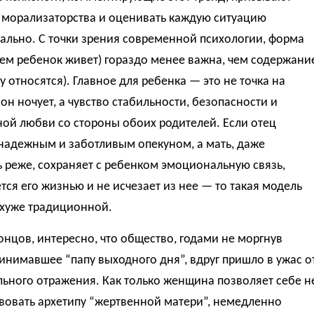
т морализаторства и оценивать каждую ситуацию
ально. С точки зрения современной психологии, форма
кем ребенок живет) гораздо менее важна, чем содержани
му относятся). Главное для ребенка — это не точка на
е он ночует, а чувство стабильности, безопасности и
ой любви со стороны обоих родителей. Если отец
надежным и заботливым опекуном, а мать, даже
 реже, сохраняет с ребенком эмоциональную связь,
тся его жизнью и не исчезает из нее — то такая модель
 хуже традиционной.
онцов, интересно, что общество, годами не моргнув
инимавшее “папу выходного дня”, вдруг пришло в ужас о
льного отражения. Как только женщина позволяет себе н
вовать архетипу “жертвенной матери”, немедленно