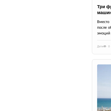
Три ф
маши
Вместо 
после о
эмоций 
Дети
0