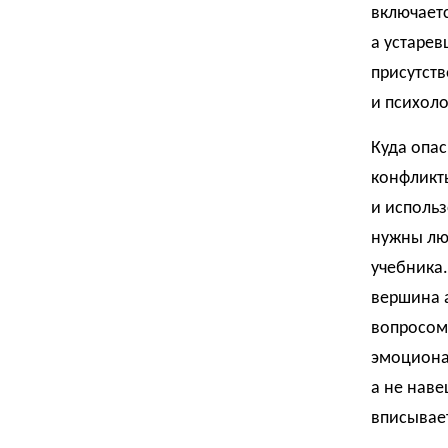
включаетс
а устарев
присутств
и психол
Куда опа
конфликт
и использ
нужны люб
учебника.
вершина а
вопросом,
эмоционал
а не наве
вписывает