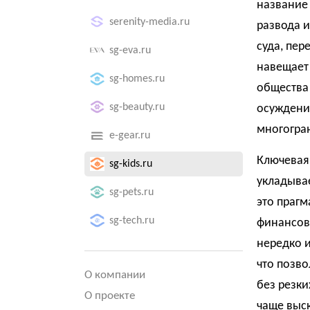
название 
serenity-media.ru
развода 
суда, пер
sg-eva.ru
навещает
sg-homes.ru
общества 
sg-beauty.ru
осуждения
многогра
e-gear.ru
Ключевая 
sg-kids.ru
укладывае
sg-pets.ru
это прагм
sg-tech.ru
финансов
нередко 
что позв
О компании
без резки
О проекте
чаще выск