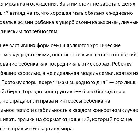
я механизм осуждения. За этим стоит не забота о детях,
ший взгляд на то, что хорошая мать обязана ежедневно
овать в жизни ребенка в ущерб своим карьерным, личны
огическим потребностям.
снее застывших форм семьи являются хронические
ы между родителями, постоянное выяснение отношений
ование ребенка как посредника в этих ссорах. Ребенку
ящие взрослые, а не идеальная модель семьи, взятая и
 Поэтому споры вокруг “мам выходного дня” — это лишь
йсберга. Гораздо конструктивнее было бы задаться
 не страдают ли права и интересы ребенка на
ьное тепло и стабильность в каждом конкретном случае
шивать ярлыки на формат отношений, который пока не
ся в привычную картину мира.