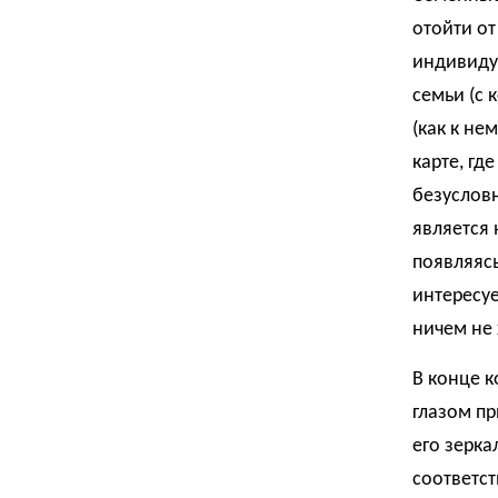
отойти о
индивиду
семьи (с 
(как к не
карте, гд
безусловн
является 
появляясь
интересуе
ничем не
В конце к
глазом пр
его зерка
соответст