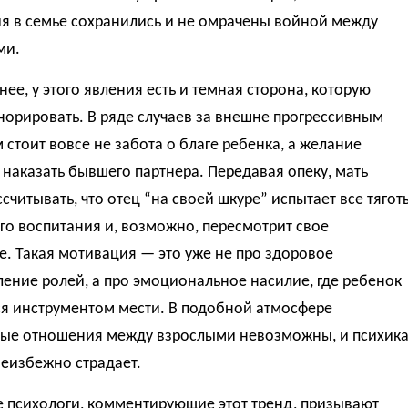
я в семье сохранились и не омрачены войной между
ми.
нее, у этого явления есть и темная сторона, которую
норировать. В ряде случаев за внешне прогрессивным
стоит вовсе не забота о благе ребенка, а желание
аказать бывшего партнера. Передавая опеку, мать
считывать, что отец “на своей шкуре” испытает все тягот
о воспитания и, возможно, пересмотрит свое
. Такая мотивация — это уже не про здоровое
ение ролей, а про эмоциональное насилие, где ребенок
ся инструментом мести. В подобной атмосфере
ые отношения между взрослыми невозможны, и психик
еизбежно страдает.
 психологи, комментирующие этот тренд, призывают