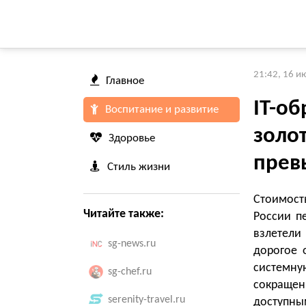
21:42, 16 и
Главное
IT-об
Воспитание и развитие
золо
Здоровье
прев
Стиль жизни
Стоимост
Читайте также:
России п
взлетели
sg-news.ru
дорогое 
системн
sg-chef.ru
сокращен
serenity-travel.ru
доступны