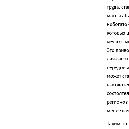
труда, с
массы аби
небогатой
которых ц
место с 
Это прив
личные с
передовы
может ста
высокоте
состоятел
регионов 
менее ка
Таким обр