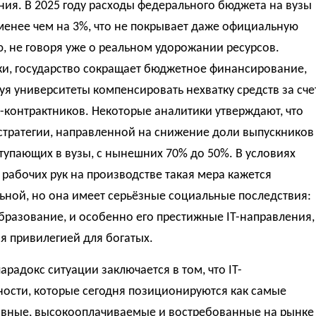
ия. В 2025 году расходы федерального бюджета на вузы
менее чем на 3%, что не покрывает даже официальную
 не говоря уже о реальном удорожании ресурсов.
ки, государство сокращает бюджетное финансирование,
я университеты компенсировать нехватку средств за сче
-контрактников. Некоторые аналитики утверждают, что
 стратегии, направленной на снижение доли выпускников
тупающих в вузы, с нынешних 70% до 50%. В условиях
рабочих рук на производстве такая мера кажется
ьной, но она имеет серьёзные социальные последствия:
разование, и особенно его престижные IT-направления,
я привилегией для богатых.
арадокс ситуации заключается в том, что IT-
ности, которые сегодня позиционируются как самые
ивные, высокооплачиваемые и востребованные на рынке