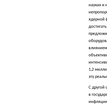
науках и 
непропор
ядерной 
достигать
предложи
оборудова
влиянием 
объектив
интенсивн
1,2 милли
эту реаль
С другой 
в государ
инфляции