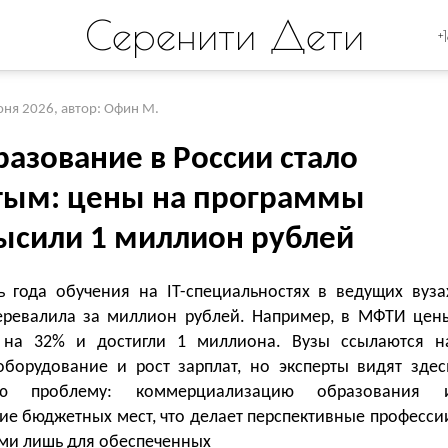
Серенити Дети
+
юня 2026
,
автор: Офин М.
разование в России стало
тым: цены на программы
ысили 1 миллион рублей
ь года обучения на IT-специальностях в ведущих вуза
еревалила за миллион рублей. Например, в МФТИ цен
 на 32% и достигли 1 миллиона. Вузы ссылаются н
оборудование и рост зарплат, но эксперты видят здес
ую проблему: коммерциализацию образования 
ие бюджетных мест, что делает перспективные професси
ми лишь для обеспеченных