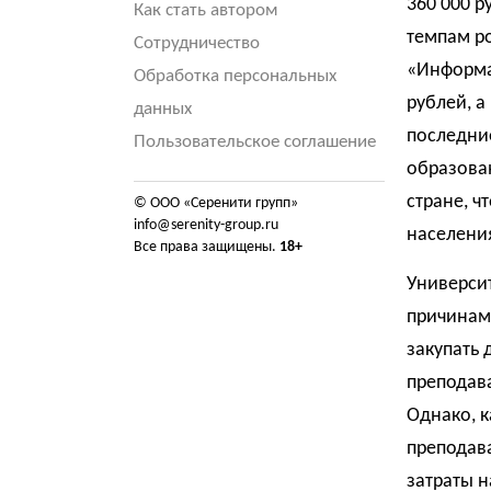
360 000 р
Как стать автором
темпам р
Сотрудничество
«Информа
Обработка персональных
рублей, а
данных
последние
Пользовательское соглашение
образован
стране, ч
© ООО «Серенити групп»
info@serenity-group.ru
населени
Все права защищены.
18+
Универси
причинам
закупать
преподав
Однако, к
преподава
затраты 