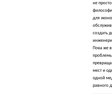
не прост
философи
для экон
обслужива
создать 
инженери
Пока же 
проблемы 
превраща
мест и од
одной мед
равного д