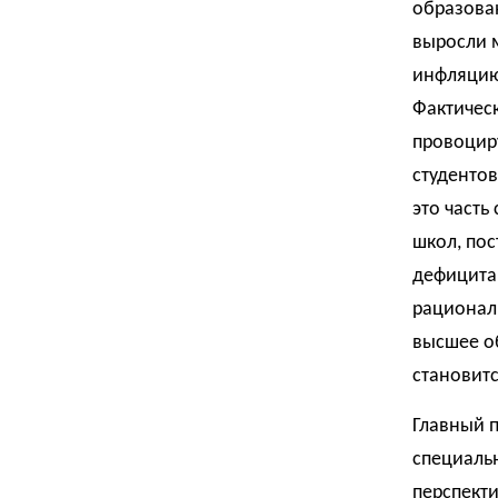
образован
выросли 
инфляцию,
Фактичес
провоциру
студентов
это часть
школ, пос
дефицита 
рационал
высшее об
становитс
Главный п
специаль
перспект