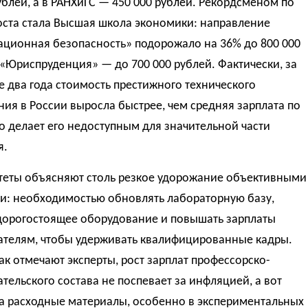
ублей, а в РАНХиГС — 450 000 рублей. Рекордсменом по
оста стала Высшая школа экономики: направление
ционная безопасность» подорожало на 36% до 800 000
 «Юриспруденция» — до 700 000 рублей. Фактически, за
 два года стоимость престижного технического
ия в России выросла быстрее, чем средняя зарплата по
то делает его недоступным для значительной части
я.
теты объясняют столь резкое удорожание объективными
и: необходимостью обновлять лабораторную базу,
 дорогостоящее оборудование и повышать зарплаты
ателям, чтобы удерживать квалифицированные кадры.
ак отмечают эксперты, рост зарплат профессорско-
тельского состава не поспевает за инфляцией, а вот
на расходные материалы, особенно в экспериментальных