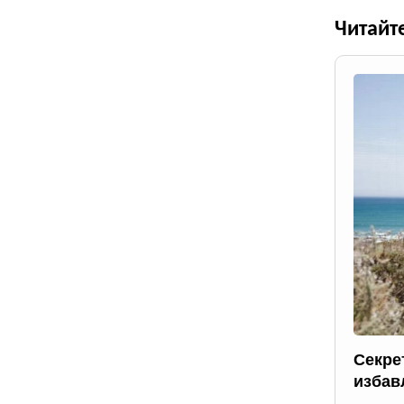
Читайт
Секре
избав