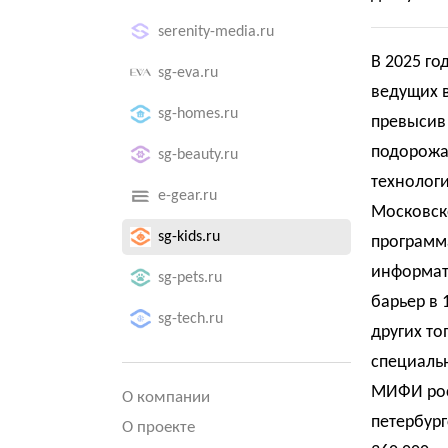
serenity-media.ru
В 2025 го
sg-eva.ru
ведущих в
sg-homes.ru
превысив
подорожа
sg-beauty.ru
технологи
e-gear.ru
Московск
sg-kids.ru
программ
информат
sg-pets.ru
барьер в 
sg-tech.ru
других то
специальн
МИФИ рост
О компании
петербург
О проекте