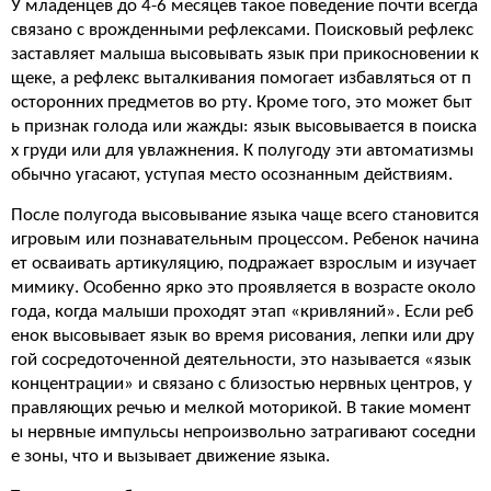
У младенцев до 4-6 месяцев такое поведение почти всегда
связано с врожденными рефлексами. Поисковый рефлекс
заставляет малыша высовывать язык при прикосновении к
щеке, а рефлекс выталкивания помогает избавляться от п
осторонних предметов во рту. Кроме того, это может быт
ь признак голода или жажды: язык высовывается в поиска
х груди или для увлажнения. К полугоду эти автоматизмы
обычно угасают, уступая место осознанным действиям.
После полугода высовывание языка чаще всего становится
игровым или познавательным процессом. Ребенок начина
ет осваивать артикуляцию, подражает взрослым и изучает
мимику. Особенно ярко это проявляется в возрасте около
года, когда малыши проходят этап «кривляний». Если реб
енок высовывает язык во время рисования, лепки или дру
гой сосредоточенной деятельности, это называется «язык
концентрации» и связано с близостью нервных центров, у
правляющих речью и мелкой моторикой. В такие момент
ы нервные импульсы непроизвольно затрагивают соседни
е зоны, что и вызывает движение языка.