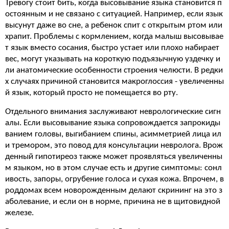
Тревогу стоит бить, когда высовывание языка становится п
остоянным и не связано с ситуацией. Например, если язык
высунут даже во сне, а ребенок спит с открытым ртом или
храпит. Проблемы с кормлением, когда малыш высовывае
т язык вместо сосания, быстро устает или плохо набирает
вес, могут указывать на короткую подъязычную уздечку и
ли анатомические особенности строения челюсти. В редки
х случаях причиной становится макроглоссия - увеличенны
й язык, который просто не помещается во рту.
Отдельного внимания заслуживают неврологические сигн
алы. Если высовывание языка сопровождается запрокиды
ванием головы, выгибанием спины, асимметрией лица ил
и тремором, это повод для консультации невролога. Врож
денный гипотиреоз также может проявляться увеличенны
м языком, но в этом случае есть и другие симптомы: сонл
ивость, запоры, огрубение голоса и сухая кожа. Впрочем, в
роддомах всем новорожденным делают скрининг на это з
аболевание, и если он в норме, причина не в щитовидной
железе.